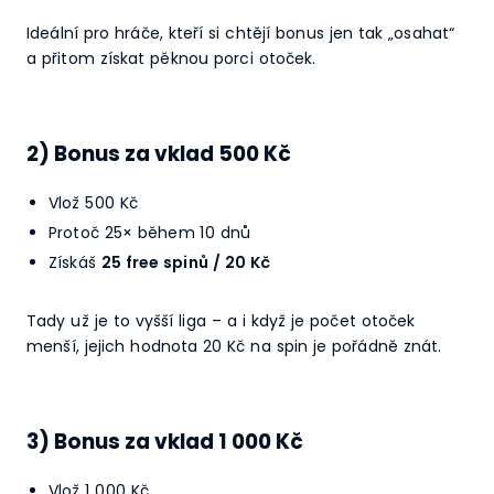
Ideální pro hráče, kteří si chtějí bonus jen tak „osahat“
a přitom získat pěknou porci otoček.
2) Bonus za vklad 500 Kč
Vlož 500 Kč
Protoč 25× během 10 dnů
Získáš
25 free spinů / 20 Kč
Tady už je to vyšší liga – a i když je počet otoček
menší, jejich hodnota 20 Kč na spin je pořádně znát.
3) Bonus za vklad 1 000 Kč
Vlož 1 000 Kč