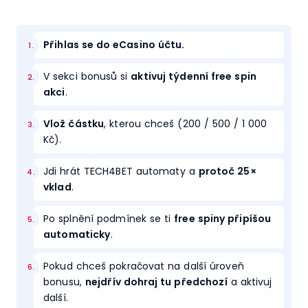
Přihlas se do eCasino účtu.
V sekci bonusů si
aktivuj týdenní free spin
akci
.
Vlož částku
, kterou chceš (200 / 500 / 1 000
Kč).
Jdi hrát TECH4BET automaty a
protoč 25×
vklad
.
Po splnění podmínek se ti
free spiny připíšou
automaticky
.
Pokud chceš pokračovat na další úroveň
bonusu,
nejdřív dohraj tu předchozí
a aktivuj
další.