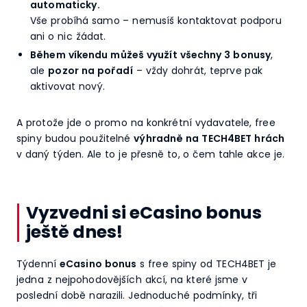
automaticky.
Vše probíhá samo – nemusíš kontaktovat podporu
ani o nic žádat.
Během víkendu můžeš využít všechny 3 bonusy
,
ale
pozor na pořadí
– vždy dohrát, teprve pak
aktivovat nový.
A protože jde o promo na konkrétní vydavatele, free
spiny budou použitelné
výhradně na TECH4BET hrách
v daný týden. Ale to je přesně to, o čem tahle akce je.
Vyzvedni si eCasino bonus
ještě dnes!
Týdenní
eCasino bonus
s free spiny od TECH4BET je
jedna z nejpohodovějších akcí, na které jsme v
poslední době narazili. Jednoduché podmínky, tři