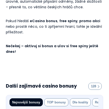
úrovně, automatické připsání odměny, žádné složitosti
– přesně to, co většina českých hráčů chce.
Pokud hledáš
eCasino bonus
,
free spiny
,
promo akci
nebo prostě něco, co ti zpříjemní hraní, tohle je ideální
příležitost.
Nečekej – aktivuj si bonus a ulov si free spiny ještě
dnes!
Další zajímavé casino bonusy
128
Nejnovější bonusy
TOP bonusy
Dle kvality
Registra