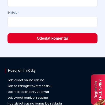
E-MAIL
*
Hazardní hrátky
Jak vybrat online casino
FREE SPINY
Registrační
Jak se zaregistrovat v casinu
Jak hrát casino hry zdarma
Jak vybrat peníze z casina
Kde získat casino bonus bez vkladu