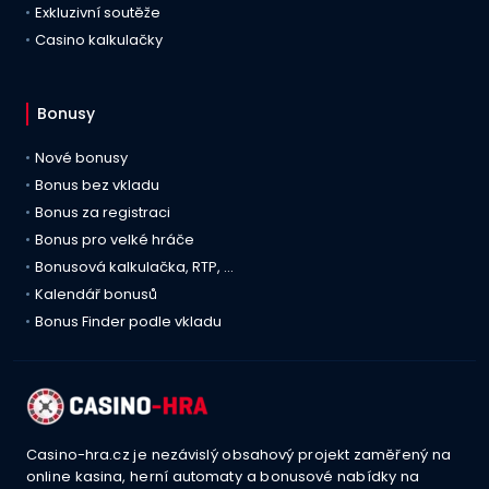
Exkluzivní soutěže
Casino kalkulačky
Bonusy
Nové bonusy
Bonus bez vkladu
Bonus za registraci
Bonus pro velké hráče
Bonusová kalkulačka, RTP, …
Kalendář bonusů
Bonus Finder podle vkladu
Casino-hra.cz je nezávislý obsahový projekt zaměřený na
online kasina, herní automaty a bonusové nabídky na