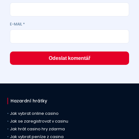
E-MAIL
*
Hazardní hrátky
Jak vybrat online casino
Jak se zaregistrovat v casinu
Jak hrát casino hry zdarma
Jak vybrat peníze z casina