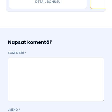
DETAIL BONUSU
Napsat komentář
KOMENTÁŘ
*
JMÉNO
*