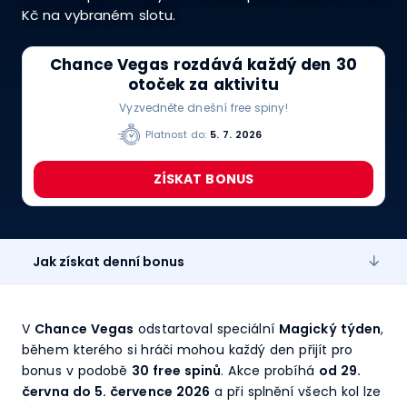
Kč na vybraném slotu.
Chance Vegas rozdává každý den 30
otoček za aktivitu
Vyzvedněte dnešní free spiny!
Platnost do:
5. 7. 2026
ZÍSKAT BONUS
Jak získat denní bonus
V
Chance Vegas
odstartoval speciální
Magický týden
,
během kterého si hráči mohou každý den přijít pro
bonus v podobě
30 free spinů
. Akce probíhá
od 29.
června do 5. července 2026
a při splnění všech kol lze