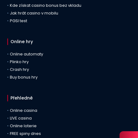
Kde získat casino bonus bez vkladu
Jak hrát casino v mobilu
PGSI test
Online hry
Online automaty
Plinko hry
Crash hry
Buy bonus hry
Přehledně
Online casina
LIVE casina
Online loterie
FREE spiny dnes