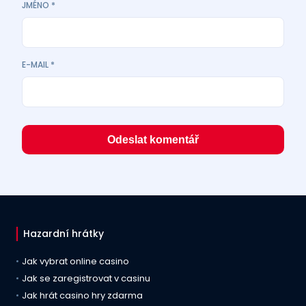
JMÉNO
*
E-MAIL
*
Hazardní hrátky
Jak vybrat online casino
Jak se zaregistrovat v casinu
Jak hrát casino hry zdarma