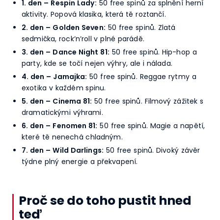
1. den – Respin Lady:
50 free spinů za splnění herní
aktivity. Popová klasika, která tě roztančí.
2. den – Golden Seven:
50 free spinů. Zlatá
sedmička, rock’n’roll v plné parádě.
3. den – Dance Night 81:
50 free spinů. Hip-hop a
party, kde se točí nejen výhry, ale i nálada.
4. den – Jamajka:
50 free spinů. Reggae rytmy a
exotika v každém spinu.
5. den – Cinema 81:
50 free spinů. Filmový zážitek s
dramatickými výhrami.
6. den – Fenomen 81:
50 free spinů. Magie a napětí,
které tě nenechá chladným.
7. den – Wild Darlings:
50 free spinů. Divoký závěr
týdne plný energie a překvapení.
Proč se do toho pustit hned
teď