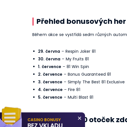
Přehled bonusových her
Během akce se vystřídá sedm různých autom
29. června
– Respin Joker 81
30. června
– My Fruits 81
1. července
– 81 Win Spin
2. července
– Bonus Guaranteed 81
3. července
– Simply The Best 81 Exclusive
4. července
– Fire 81
5. července
– Multi Blast 81
×
Celkem až 210 otoček z
CASINO BONUSY
BEZ VKLADU