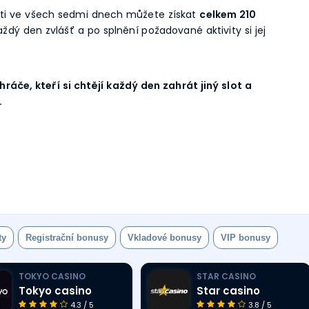
asti ve všech sedmi dnech můžete získat
celkem 210
aždý den zvlášť a po splnění požadované aktivity si jej
ráče, kteří si chtějí každý den zahrát jiný slot a
.
ty
Registrační bonusy
Vkladové bonusy
VIP bonusy
TOKYO CASINO
STAR CASINO
BONUSY
BONUSY
Tokyo casino
Star casino
4.3 / 5
3.8 / 5