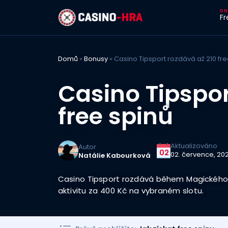
Fr
Domů
»
Bonusy
»
Casino Tipsport rozdává až 210 fre
Casino Tipspor
free spinů
Aktualizováno
Autor
02
02. července, 20
Natálie Kabourková
Casino Tipsport rozdává během Magického t
aktivitu za 400 Kč na vybraném slotu.