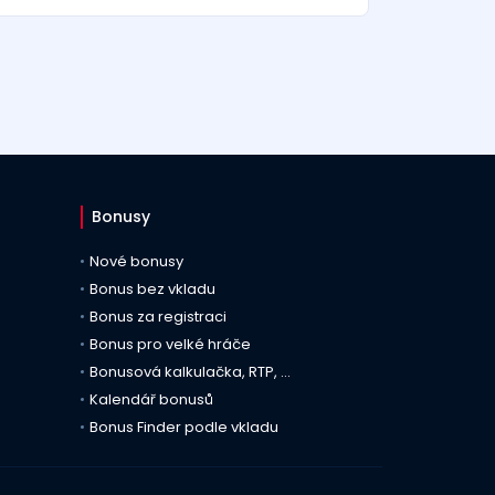
Bonusy
Nové bonusy
Bonus bez vkladu
Bonus za registraci
Bonus pro velké hráče
Bonusová kalkulačka, RTP, …
Kalendář bonusů
Bonus Finder podle vkladu