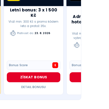
Letní bonus: 3 x 1 500
Bonus za hraní
Kč
Adrenalinový B
hotovost nebo M
Vlož min. 300 Kč s promo kódem
leto a protoč 35x.
body
Platnost do:
23. 8. 2026
Vlož min. 100 Kč a proto
vybraných hrách od W
Platnost do:
9. 8. 2
E
Bonus Score
Bonus Score
ZÍSKAT BONUS
ZÍSKAT BONU
DETAIL BONUSU
DETAIL BONUSU