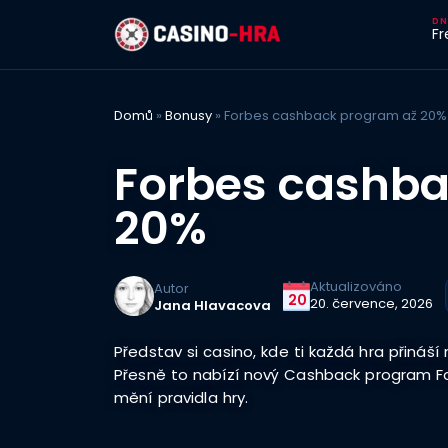
Fr
Domů
»
Bonusy
»
Forbes cashback program až 20%
Forbes cashba
20%
Aktualizováno
Autor
20
20. července, 2026
Jana Hlavacova
Představ si casino, kde ti každá hra přináš
Přesně to nabízí nový Cashback program Fo
mění pravidla hry.