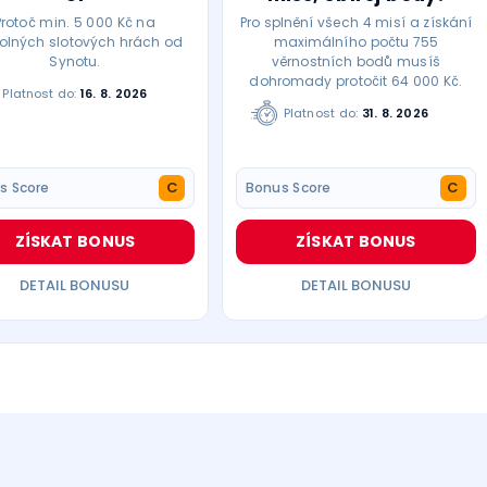
Protoč min. 5 000 Kč na
Pro splnění všech 4 misí a získání
volných slotových hrách od
maximálního počtu 755
Synotu.
věrnostních bodů musíš
dohromady protočit 64 000 Kč.
Platnost do:
16. 8. 2026
Platnost do:
31. 8. 2026
C
C
s Score
Bonus Score
ZÍSKAT BONUS
ZÍSKAT BONUS
DETAIL BONUSU
DETAIL BONUSU