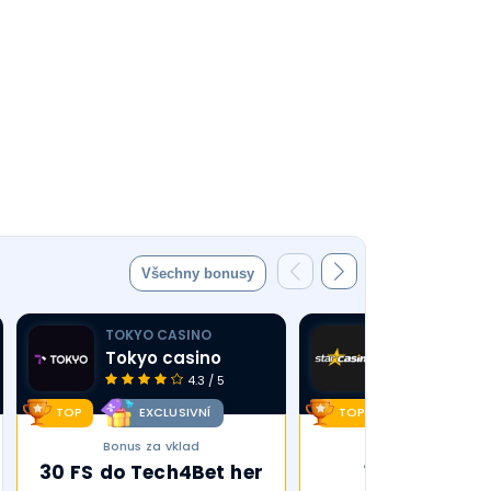
Všechny bonusy
TOKYO CASINO
STAR CASINO
BONUSY
BONUSY
Tokyo casino
Star casino
4.3 / 5
3.8
TOP
EXCLUSIVNÍ
TOP
EXCLUSIVN
Bonus za vklad
Bonus za registrac
30 FS do Tech4Bet her
100 FS navíc