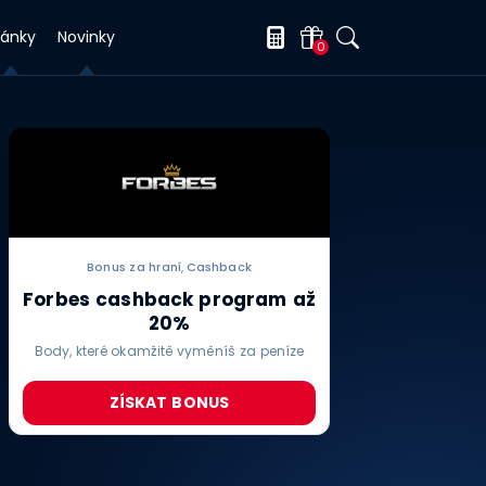
lánky
Novinky
0
Bonus za hraní
,
Cashback
Forbes cashback program až
20%
Body, které okamžitě vyměníš za peníze
ZÍSKAT BONUS