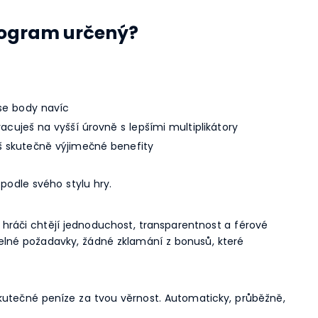
rogram určený?
ese body navíc
cuješ na vyšší úrovně s lepšími multiplikátory
š skutečně výjimečné benefity
podle svého stylu hry.
hráči chtějí jednoduchost, transparentnost a férové
elné požadavky, žádné zklamání z bonusů, které
skutečné peníze za tvou věrnost. Automaticky, průběžně,