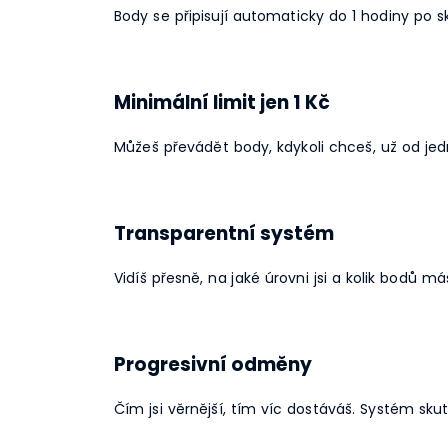
Body se připisují automaticky do 1 hodiny po 
Minimální limit jen 1 Kč
Můžeš převádět body, kdykoli chceš, už od jed
Transparentní systém
Vidíš přesně, na jaké úrovni jsi a kolik bodů m
Progresivní odměny
Čím jsi věrnější, tím víc dostáváš. Systém s