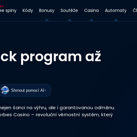
ee spiny
Kódy
Bonusy
Soutěže
Casina
Automaty
Č
ck program až
Shrnout pomocí AI
▼
í nejen šanci na výhru, ale i garantovanou odměnu.
rbes Casino – revoluční věrnostní systém, který