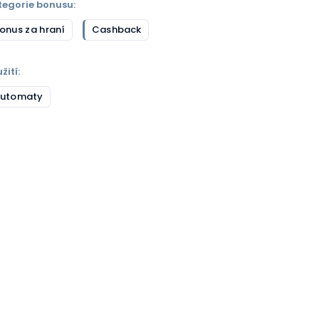
tegorie bonusu:
onus za hraní
Cashback
žití:
utomaty