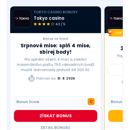
TOKYO CASINO BONUSY
Tokyo casino
4.3 / 5
TOP
Bonus za hraní
Srpnové mise: splň 4 mise,
30 
sbírej body!
Použij 
Pro splnění všech 4 misí a získání
maximálního počtu 755 věrnostních bodů
musíš dohromady protočit 64 000 Kč.
Platnost do:
31. 8. 2026
C
Bonus Score
Bonus Sco
ZÍSKAT BONUS
Z
DETAIL BONUSU