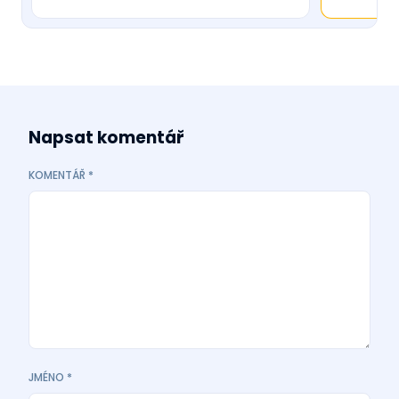
Napsat komentář
KOMENTÁŘ
*
JMÉNO
*