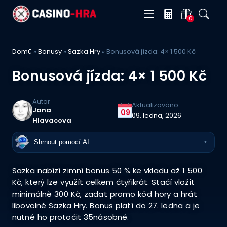
0
Domů
»
Bonusy
»
Sazka Hry
»
Bonusová jízda: 4× 1 500 Kč
Bonusová jízda: 4× 1 500 Kč
Autor
Aktualizováno
Jana
09
09. ledna, 2026
Hlavacova
Shrnout pomocí AI
▼
Sazka nabízí zimní bonus 50 % ke vkladu až 1 500
Kč, který lze využít celkem čtyřikrát. Stačí vložit
minimálně 300 Kč, zadat promo kód hory a hrát
libovolné Sazka Hry. Bonus platí do 27. ledna a je
nutné ho protočit 35násobně.