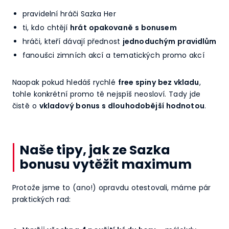
pravidelní hráči Sazka Her
ti, kdo chtějí
hrát opakovaně s bonusem
hráči, kteří dávají přednost
jednoduchým pravidlům
fanoušci zimních akcí a tematických promo akcí
Naopak pokud hledáš rychlé
free spiny bez vkladu
,
tohle konkrétní promo tě nejspíš neosloví. Tady jde
čistě o
vkladový bonus s dlouhodobější hodnotou
.
Naše tipy, jak ze Sazka
bonusu vytěžit maximum
Protože jsme to (ano!) opravdu otestovali, máme pár
praktických rad: