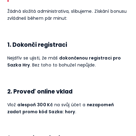
Žádná složitá administrativa, slibujeme. Získání bonusu
zvládneš během pár minut:
1. Dokonči registraci
Nejdřív se ujisti, že máš
dokončenou registraci pro
Sazka Hry
. Bez toho to bohužel nepůjde.
2. Proveď online vklad
Vlož
alespoň 300 Kč
na svůj účet a
nezapomeň
zadat promo kód Sazka: hory
.