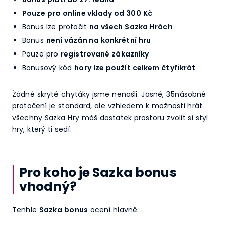
Pouze pro online vklady od 300 Kč
Bonus lze protočit
na všech Sazka Hrách
Bonus
není vázán na konkrétní hru
Pouze pro
registrované zákazníky
Bonusový kód
hory lze použít celkem čtyřikrát
Žádné skryté chytáky jsme nenašli. Jasně, 35násobné
protočení je standard, ale vzhledem k možnosti hrát
všechny Sazka Hry máš dostatek prostoru zvolit si styl
hry, který ti sedí.
Pro koho je Sazka bonus
vhodný?
Tenhle
Sazka bonus
ocení hlavně: