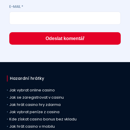
E-MAIL
*
Hazardní hrátky
Jak vybrat online casino
Jak se zaregistrovat v casinu
Jak hrát casino hry zdarma
Jak vybrat peníze z casina
Kde získat casino bonus bez vkladu
Jak hrát casino v mobilu