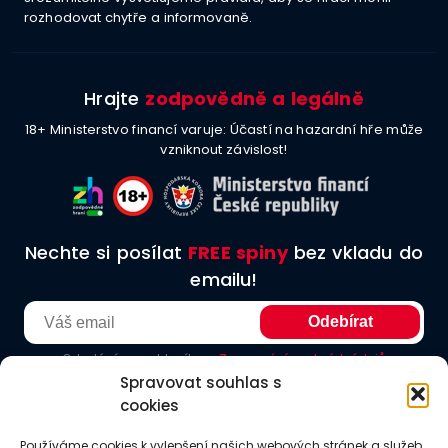
rozhodovat chytře a informovaně.
Hrajte
zodpovědně a legálně
18+ Ministerstvo financí varuje: Účastí na hazardní hře může
vzniknout závislost!
Nechte si posílat
FREE spiny
bez vkladu do
emailu!
Odesláním souhlasíte se
Zpracování osobních údajů
Spravovat souhlas s
cookies
O nás
Podmínky užití
Etické principy
Redakční zásady
Používáme cookies k vylepšení našich webových stránek a služeb.