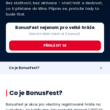
Bez složitostí, bez aktivace – stačí hrát a sledovat,
co ti přistane do klína. Připrav se, protože tady to
bude lítat.
BonusFest nejenom pro velké hráče
Denně můžeš získat až 5 bonusů.
PŘIHLÁSIT SE
Co je BonusFest?
Co je BonusFest?
BonusFest je akce pro všechny registrované hráče na