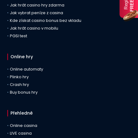
Jak hrát casino hry zdarma
Jak vybrat peníze z casina
Kde získat casino bonus bez vkladu
Jak hrát casino v mobilu
PGSI test
Online hry
Online automaty
Plinko hry
Crash hry
Buy bonus hry
Přehledně
Online casina
LIVE casina