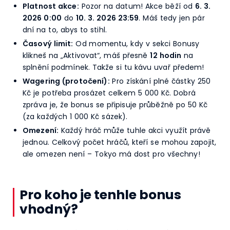
Platnost akce:
Pozor na datum! Akce běží od
6. 3.
2026 0:00
do
10. 3. 2026 23:59
. Máš tedy jen pár
dní na to, abys to stihl.
Časový limit:
Od momentu, kdy v sekci Bonusy
klikneš na „Aktivovat“, máš přesně
12 hodin
na
splnění podmínek. Takže si tu kávu uvař předem!
Wagering (protočení):
Pro získání plné částky 250
Kč je potřeba prosázet celkem 5 000 Kč. Dobrá
zpráva je, že bonus se připisuje průběžně po 50 Kč
(za každých 1 000 Kč sázek).
Omezení:
Každý hráč může tuhle akci využít právě
jednou. Celkový počet hráčů, kteří se mohou zapojit,
ale omezen není – Tokyo má dost pro všechny!
Pro koho je tenhle bonus
vhodný?