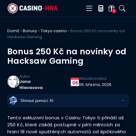
0
Domů
»
Bonusy
»
Tokyo casino
»
Bonus 250 Kč na novinky od
Hacksaw Gaming
Bonus 250 Kč na novinky od
Hacksaw Gaming
Autor
Aktualizováno
Jana
06
06. března, 2026
Hlavacova
Shrnout pomocí AI
▼
Tento exkluzivní bonus v Casinu Tokyo ti přináší až
250 Kč, které získáš postupně v pěti milnících za
hraní 18 nově spuštěných automatů od špičkového