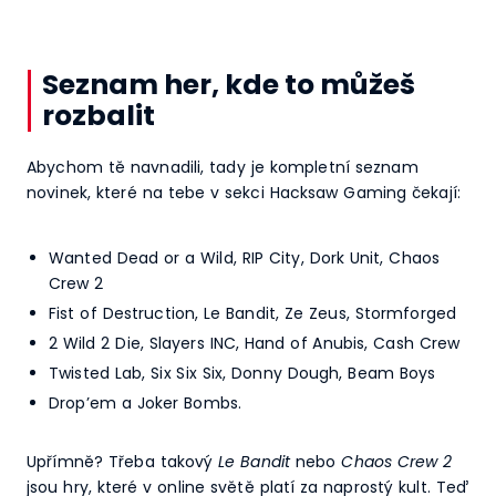
Seznam her, kde to můžeš
rozbalit
Abychom tě navnadili, tady je kompletní seznam
novinek, které na tebe v sekci Hacksaw Gaming čekají:
Wanted Dead or a Wild, RIP City, Dork Unit, Chaos
Crew 2
Fist of Destruction, Le Bandit, Ze Zeus, Stormforged
2 Wild 2 Die, Slayers INC, Hand of Anubis, Cash Crew
Twisted Lab, Six Six Six, Donny Dough, Beam Boys
Drop’em a Joker Bombs.
Upřímně? Třeba takový
Le Bandit
nebo
Chaos Crew 2
jsou hry, které v online světě platí za naprostý kult. Teď