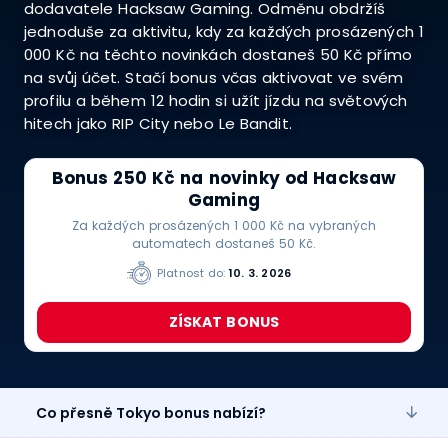
dodavatele Hacksaw Gaming. Odměnu obdržíš
jednoduše za aktivitu, kdy za každých prosázených 1
000 Kč na těchto novinkách dostaneš 50 Kč přímo
na svůj účet. Stačí bonus včas aktivovat ve svém
profilu a během 12 hodin si užít jízdu na světových
hitech jako RIP City nebo Le Bandit.
Bonus 250 Kč na novinky od Hacksaw
Gaming
Za každých prosázených 1 000 Kč na vybraných
automatech dostaneš 50 Kč.
Platnost do:
10. 3. 2026
ZÍSKAT BONUS
Co přesně Tokyo bonus nabízí?