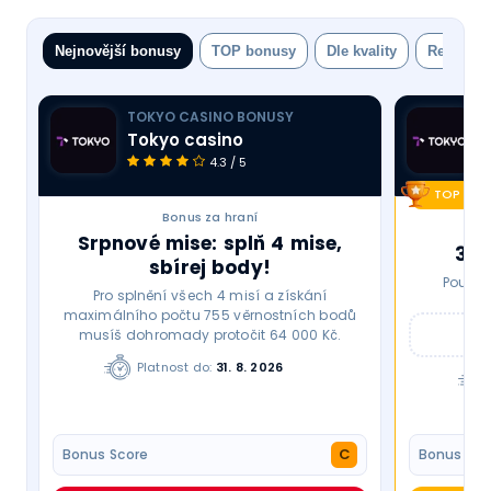
Nejnovější bonusy
TOP bonusy
Dle kvality
Registra
TOKYO CASINO BONUSY
Tokyo casino
4.3 / 5
TOP
Bonus za hraní
Srpnové mise: splň 4 mise,
30 
sbírej body!
Použij 
Pro splnění všech 4 misí a získání
maximálního počtu 755 věrnostních bodů
musíš dohromady protočit 64 000 Kč.
Platnost do:
31. 8. 2026
C
Bonus Score
Bonus Sco