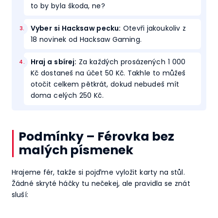
to by byla škoda, ne?
Vyber si Hacksaw pecku:
Otevři jakoukoliv z
18 novinek od Hacksaw Gaming.
Hraj a sbírej:
Za každých prosázených 1 000
Kč dostaneš na účet 50 Kč. Takhle to můžeš
otočit celkem pětkrát, dokud nebudeš mít
doma celých 250 Kč.
Podmínky – Férovka bez
malých písmenek
Hrajeme fér, takže si pojďme vyložit karty na stůl.
Žádné skryté háčky tu nečekej, ale pravidla se znát
sluší: