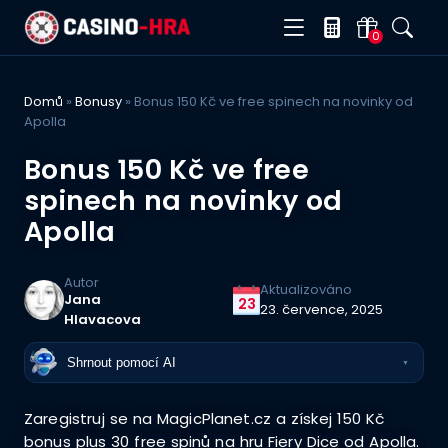
0
Domů
»
Bonusy
»
Bonus 150 Kč ve free spinech na novinky od
Apolla
Bonus 150 Kč ve free
spinech na novinky od
Apolla
Autor
Aktualizováno
Jana
23
23. července, 2025
Hlavacova
Shrnout pomocí AI
▼
Zaregistruj se na MagicPlanet.cz a získej 150 Kč
bonus plus 30 free spinů na hru Fiery Dice od Apolla.