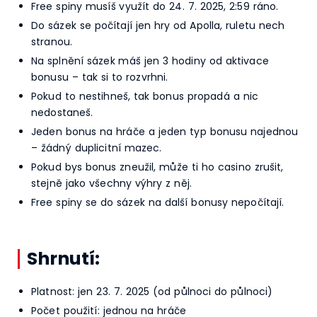
Free spiny musíš využít do 24. 7. 2025, 2:59 ráno.
Do sázek se počítají jen hry od Apolla, ruletu nech
stranou.
Na splnění sázek máš jen 3 hodiny od aktivace
bonusu – tak si to rozvrhni.
Pokud to nestihneš, tak bonus propadá a nic
nedostaneš.
Jeden bonus na hráče a jeden typ bonusu najednou
– žádný duplicitní mazec.
Pokud bys bonus zneužil, může ti ho casino zrušit,
stejně jako všechny výhry z něj.
Free spiny se do sázek na další bonusy nepočítají.
Shrnutí:
Platnost: jen 23. 7. 2025 (od půlnoci do půlnoci)
Počet použití: jednou na hráče