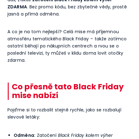
ZDARMA
. Bez promo kódu, bez zbytečné vědy, prostě
jasná a přímá odměna.
A co je na tom nejlepší? Celá mise má příjemnou
atmosféru tematického Black Friday – takže zatímco
ostatní běhají po nákupních centrech a rvou se o
poslední televizi, ty můžeš v klidu doma lovit otočky
zdarma.
Co přesně tato Black Friday
mise nabízí
Pojďme si to rozbalit stejně rychle, jako se rozbalují
slevové letáky:
Odměna:
Zatočení
Black Friday kolem výher