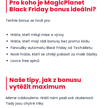
Pro koho je MagicPlanet
Black Friday bonus ideální?
Tenhle bonus se hodí pro:
Hráče, kteří milují mise a výzvy
Hráče, kteří mají rádi bonusy bez promo kódu
Fanoušky automatu Black Friday od Tech4Betu
Nové hráče, kteří se chtějí pobavit za malé částky
Lovce free spinů
Naše tipy, jak z bonusu
vytěžit maximum
Máme odzkoušeno. Hráči nám psali své zkušenosti.
Tady jsou chytré triky: