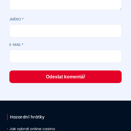
JMÉNO
*
E-MAIL
*
Hazardní hrátky
Jak vybrat online casino