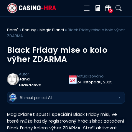
0
Domů
»
Bonusy
»
Magic Planet
»
Black Friday mise o kolo výher
ZDARMA
Black Friday mise o kolo
výher ZDARMA
Autor
Aktualizováno
Jana
24
24. listopadu, 2025
Hlavacova
Shrnout pomocí AI
▼
MagicPlanet spustil speciální Black Friday misi, ve
které může každý registrovaný hráč získat zatočení
Black Friday kolem výher ZDARMA. Stačí aktivovat