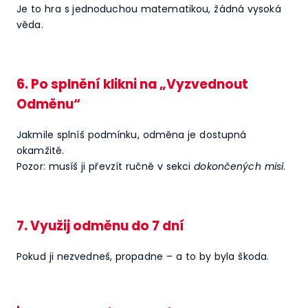
Je to hra s jednoduchou matematikou, žádná vysoká
věda.
6. Po splnění klikni na „Vyzvednout
Odměnu“
Jakmile splníš podmínku, odměna je dostupná
okamžitě.
Pozor: musíš ji převzít ručně v sekci
dokončených misí
.
7. Využij odměnu do 7 dní
Pokud ji nezvedneš, propadne – a to by byla škoda.