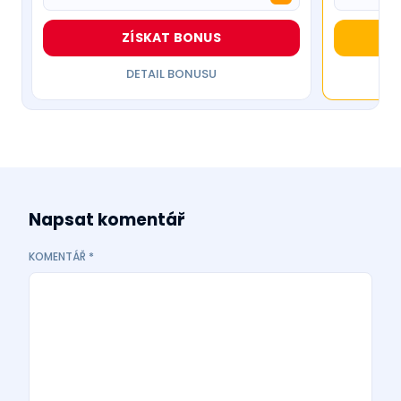
ZÍSKAT BONUS
Z
DETAIL BONUSU
Napsat komentář
KOMENTÁŘ
*