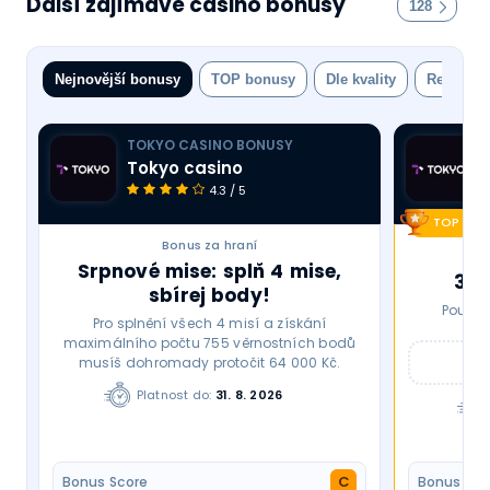
Další zajímavé casino bonusy
128
Nejnovější bonusy
TOP bonusy
Dle kvality
Registra
TOKYO CASINO BONUSY
Tokyo casino
4.3 / 5
TOP
Bonus za hraní
Srpnové mise: splň 4 mise,
30 
sbírej body!
Použij 
Pro splnění všech 4 misí a získání
maximálního počtu 755 věrnostních bodů
musíš dohromady protočit 64 000 Kč.
Platnost do:
31. 8. 2026
C
Bonus Score
Bonus Sco