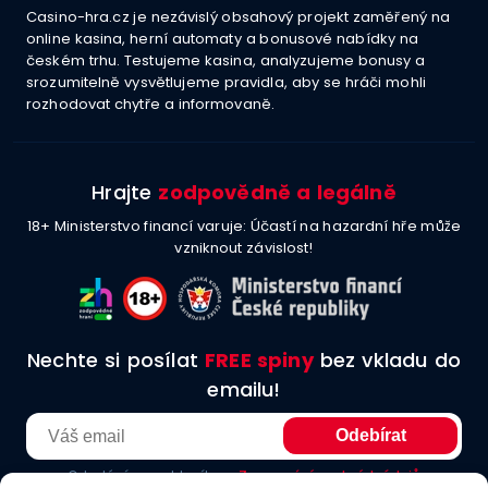
Casino-hra.cz je nezávislý obsahový projekt zaměřený na
online kasina, herní automaty a bonusové nabídky na
českém trhu. Testujeme kasina, analyzujeme bonusy a
srozumitelně vysvětlujeme pravidla, aby se hráči mohli
rozhodovat chytře a informovaně.
Hrajte
zodpovědně a legálně
18+ Ministerstvo financí varuje: Účastí na hazardní hře může
vzniknout závislost!
Nechte si posílat
FREE spiny
bez vkladu do
emailu!
Odesláním souhlasíte se
Zpracování osobních údajů