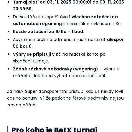
Turnaj platí od 03. 11. 2025 00:00:01 do 09. 11. 2025
23:59:59.
Do soutěže se započítávají
všechna zatočení na
automatech egaming
s minimálním vkladem 1 Kč.
Každé zatočení za 10 Kč = 1 bod.
Abys měl nárok na odměnu, musíš nasbírat
alespoň
50 bodů.
Výhry se připisují v Kč
na hráčské konto po
skončení turnaje.
Žádné sázkové požadavky (wagering)
– výhru si
můžeš klidně hned vybrat nebo roztočit dál.
Za nás? Super transparentní přístup. Kdo už někdy lovil
casino bonusy, ví, že podobně férové podmínky nejsou
zrovna běžné.
Pro koho je BetX turnaj