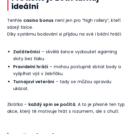
ideální
Tenhle
casino bonus
není jen pro “high rollery”, kteří
sázejí tisíce.
Díky systému bodování si přijdou na své i běžní hráči:
Začátečníci
– skvělá šance vyzkoušet egaming
sloty bez tlaku.
Pravidelní hráči
– mohou postupně sbírat body a
vyšplhat výš v žebříčku.
Turnajoví veteráni
– tady se můžou opravdu
ukázat.
Zkrátka –
každý spin se počítá
. A to je přesně ten typ
akce, který tě motivuje hrát s rozumem, ale s chutí.