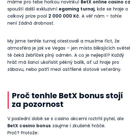
máme pro tebe horkou novinku!
BetX online casino cz
spouští další exkluzivní
egaming turnaj
, kde se hraje o
celkový prize pool
2 000 000 Kč
. A věř nám – tohle
není žádná drobnost.
My jsme tenhle turnaj otestovali a musíme říct, že
atmosféra je jak ve Vegas – jen místo blikajících světel
tě čeká žebříček plný odměn. A co je nejlepší? Každý
hráč má šanci ukořistit pěkný balík, ať už hraje pro
zábavu, nebo patří mezi ostřílené slotové veterány.
Proč tenhle BetX bonus stojí
za pozornost
V poslední době se s casino akcemi roztrhl pytel, ale
BetX casino bonus
zaujme i zkušené hráče.
Proč? Protože: