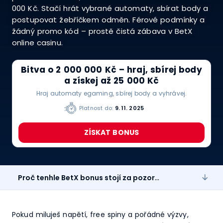
000 Kč. Stačí hrát vybrané automaty, sbírat body a
postupovat žebříčkem odměn. Férové podmínky a
žádný promo kód – prostě čistá zábava v BetX
online casinu.
Bitva o 2 000 000 Kč – hraj, sbírej body
a získej až 25 000 Kč
Hraj automaty egaming, sbírej body a vyhrávej.
Platnost do:
9. 11. 2025
ZÍSKAT BONUS
Proč tenhle BetX bonus stojí za pozornost
Pokud miluješ napětí, free spiny a pořádné výzvy,