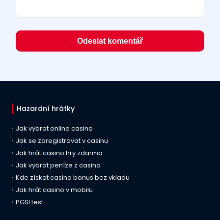
Hazardní hrátky
Jak vybrat online casino
Jak se zaregistrovat v casinu
Jak hrát casino hry zdarma
Jak vybrat peníze z casina
Kde získat casino bonus bez vkladu
Jak hrát casino v mobilu
PGSI test