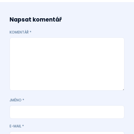
Napsat komentář
KOMENTÁŘ
*
JMÉNO
*
E-MAIL
*