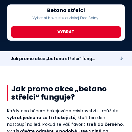
Betano střelci
Vyber si hokejistu a získej Free Spiny!
VYBRAT
Jak promo akce „betano střelci“ funguje?
Jak promo akce „betano
střelci“ funguje?
Každý den během hokejového mistrovství si můžete
vybrat jednoho ze tří hokejistů
, kteří ten den
nastoupí na led. Pokud se váš favorit
trefí do černého
,
vy
získáváte odměnu v podobě Free Spinů
na