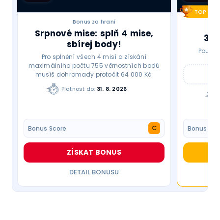
TOP
Bonus za hraní
Srpnové mise: splň 4 mise,
30 
sbírej body!
Použij 
Pro splnění všech 4 misí a získání
maximálního počtu 755 věrnostních bodů
musíš dohromady protočit 64 000 Kč.
Platnost do:
31. 8. 2026
C
Bonus Score
Bonus Sco
ZÍSKAT BONUS
Z
DETAIL BONUSU