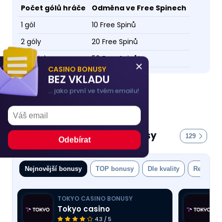
Počet gólů hráče
Odměna ve Free Spinech
1 gól
10 Free Spinů
2 góly
20 Free Spinů
hattrick
50 Free Spinů!
×
CASINO BONUSY
BEZ VKLADU
... jako první ve tvém emailu!
Další zajímavé casino bonusy
129
Nejnovější bonusy
TOP bonusy
Dle kvality
Registra
TOKYO CASINO BONUSY
Tokyo casino
4.3 / 5