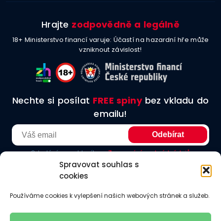
Hrajte
zodpovědně a legálně
18+ Ministerstvo financí varuje: Účastí na hazardní hře může
vzniknout závislost!
Nechte si posílat
FREE spiny
bez vkladu do
emailu!
Odesláním souhlasíte se
Zpracování osobních údajů
Spravovat souhlas s
cookies
O nás
Podmínky užití
Etické principy
Redakční zásady
Používáme cookies k vylepšení našich webových stránek a služeb.
Jak hodnotíme
Odkazy
Kontakt