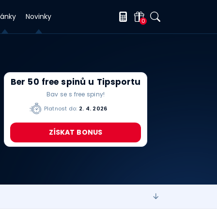
lánky
Novinky
0
Ber 50 free spinů u Tipsportu
Bav se s free spiny!
Platnost do:
2. 4. 2026
ZÍSKAT BONUS