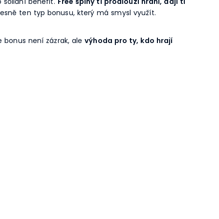
 solidní benefit.
Free spiny ti prodlouží hraní, dají ti
esně ten typ bonusu, který má smysl využít.
 bonus není zázrak, ale
výhoda pro ty, kdo hrají