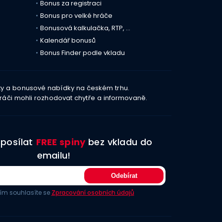
Bonus za registraci
Bonus pro velké hráče
Bonusová kalkulačka, RTP, …
Kalendář bonusů
Bonus Finder podle vkladu
aty a bonusové nabídky na českém trhu.
ráči mohli rozhodovat chytře a informovaně.
 posílat
FREE spiny
bez vkladu do
emailu!
ím souhlasíte se
Zpracování osobních údajů