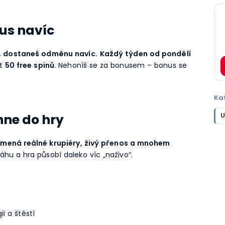
nus navíc
š, dostaneš odměnu navíc.
Každý týden od pondělí
at
50 free spinů
. Nehoníš se za bonusem – bonus se
Ka
U
hne do hry
amená reálné krupiéry, živý přenos a mnohem
hu a hra působí daleko víc „naživo“.
i a štěstí