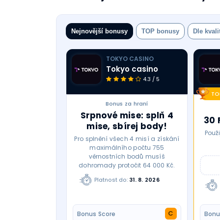
Nejnovější bonusy
TOP bonusy
Dle kvali
TOKYO CASINO
BONUSY
Tokyo casino
4.3 / 5
TO
Bonus za hraní
Srpnové mise: splň 4
30 
mise, sbírej body!
Použi
Pro splnění všech 4 misí a získání
maximálního počtu 755
věrnostních bodů musíš
dohromady protočit 64 000 Kč.
Platnost do:
31. 8. 2026
C
Bonus Score
Bonu