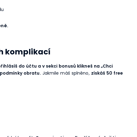
du
ěně.
h komplikací
přihlásíš do účtu a v sekci bonusů klikneš na „Chci
š podmínky obratu.
Jakmile máš splněno,
získáš 50 free