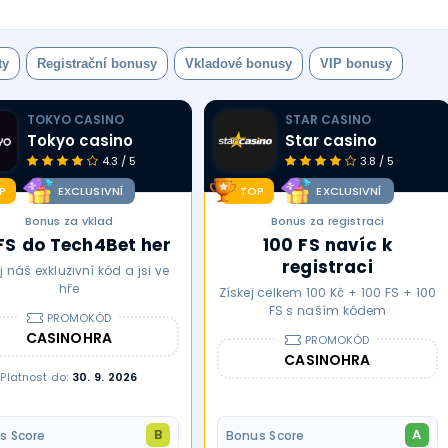
ty
Registrační bonusy
Vkladové bonusy
VIP bonusy
TOKYO CASINO
STAR CASINO
BONUSY
BONUSY
Tokyo casino
Star casino
4.3 / 5
3.8 / 5
P
EXCLUSIVNÍ
TOP
EXCLUSIVNÍ
Bonus za vklad
Bonus za registraci
FS do Tech4Bet her
100 FS navíc k
registraci
j náš exkluzivní kód a jsi ve
hře
Získej celkem 100 Kč + 100 FS + 100
FS s naším kódem
PROMOKÓD
CASINOHRA
PROMOKÓD
CASINOHRA
Platnost do:
30. 9. 2026
B
A
s Score
Bonus Score