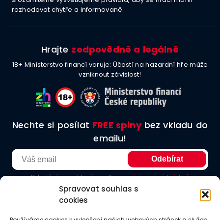
rozhodovat chytře a informovaně.
Hrajte
zodpovědně a legálně
18+ Ministerstvo financí varuje: Účastí na hazardní hře může
vzniknout závislost!
Nechte si posílat
FREE spiny
bez vkladu do
emailu!
Odesláním souhlasíte se
Zpracování osobních údajů
Spravovat souhlas s
cookies
O nás
Podmínky užití
Etické principy
Redakční zásady
Používáme cookies k vylepšení našich webových stránek a služeb.