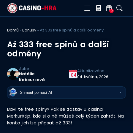
0
Domů
»
Bonusy
»
Až 333 free spinů a další odměny
Až 333 free spinů a další
odměny
Autor
Aktualizováno
Natálie
04
04. května, 2026
Kabourková
Shrnout pomocí AI
▼
Baví tě free spiny? Pak se zastav u casina
MerkurXtip, kde si o ně můžeš celý týden zahrát. Na
konto jich lze připsat až 333!