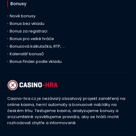
Bonusy
Nové bonusy
Bonus bez vkladu
Bonus za registraci
Bonus pro velké hráče
Bonusová kalkulačka, RTP, …
Kalendář bonusů
Bonus Finder podle vkladu
Casino-hra.cz je nezávislý obsahový projekt zaměřený na
online kasina, herní automaty a bonusové nabídky na
českém trhu. Testujeme kasina, analyzujeme bonusy a
srozumitelně vysvětlujeme pravidla, aby se hráči mohli
rozhodovat chytře a informovaně.