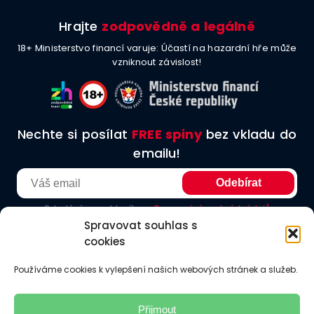
Hrajte
zodpovědně a legálně
18+ Ministerstvo financí varuje: Účastí na hazardní hře může
vzniknout závislost!
Nechte si posílat
FREE spiny
bez vkladu do
emailu!
Odesláním souhlasíte se
Zpracování osobních údajů
Spravovat souhlas s
cookies
O nás
Podmínky užití
Etické principy
Redakční zásady
Používáme cookies k vylepšení našich webových stránek a služeb.
Jak hodnotíme
Odkazy
Kontakt
Přijmout