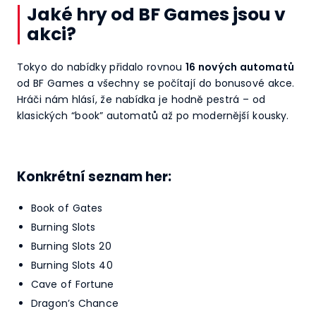
Jaké hry od BF Games jsou v
akci?
Tokyo do nabídky přidalo rovnou
16 nových automatů
od BF Games a všechny se počítají do bonusové akce.
Hráči nám hlásí, že nabídka je hodně pestrá – od
klasických “book” automatů až po modernější kousky.
Konkrétní seznam her:
Book of Gates
Burning Slots
Burning Slots 20
Burning Slots 40
Cave of Fortune
Dragon’s Chance