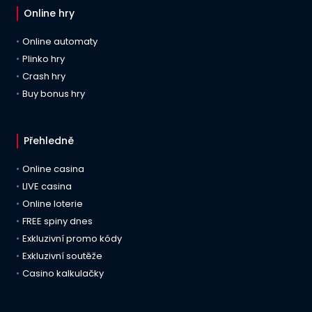
Online hry
Online automaty
Plinko hry
Crash hry
Buy bonus hry
Přehledně
Online casina
LIVE casina
Online loterie
FREE spiny dnes
Exkluzivní promo kódy
Exkluzivní soutěže
Casino kalkulačky