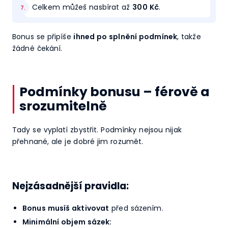
Celkem můžeš nasbírat až
300 Kč
.
Bonus se připíše
ihned po splnění podmínek
, takže
žádné čekání.
Podmínky bonusu – férově a
srozumitelně
Tady se vyplatí zbystřit. Podmínky nejsou nijak
přehnané, ale je dobré jim rozumět.
Nejzásadnější pravidla:
Bonus musíš aktivovat
před sázením.
Minimální objem sázek: