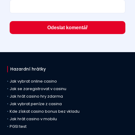
Hazardní hrátky
Jak vybrat online casino
Jak se zaregistrovat v casinu
Jak hrát casino hry zdarma
Jak vybrat peníze z casina
Kde získat casino bonus bez vkladu
Jak hrát casino v mobilu
PGSI test