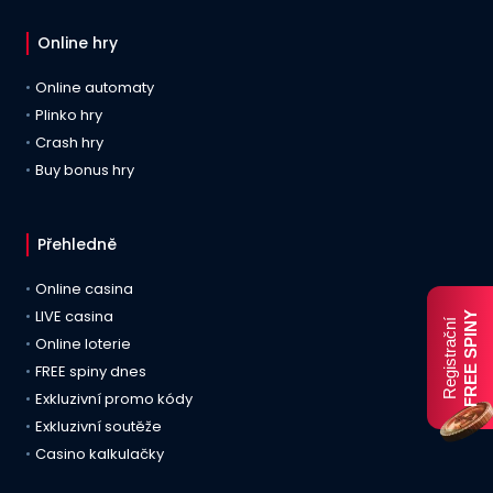
Online hry
Online automaty
Plinko hry
Crash hry
Buy bonus hry
Přehledně
Online casina
LIVE casina
FREE SPINY
Registrační
Online loterie
FREE spiny dnes
Exkluzivní promo kódy
Exkluzivní soutěže
Casino kalkulačky