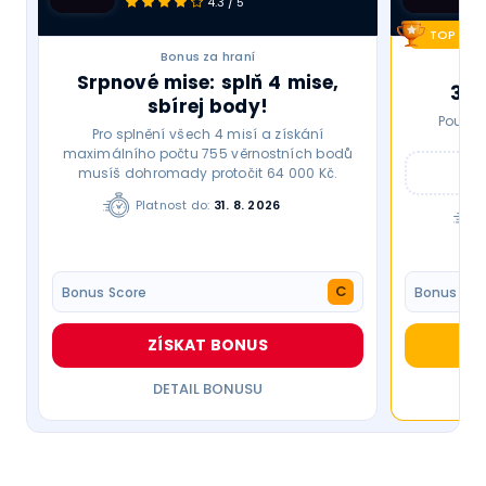
4.3 / 5
TOP
Bonus za hraní
Srpnové mise: splň 4 mise,
30 
sbírej body!
Použij 
Pro splnění všech 4 misí a získání
maximálního počtu 755 věrnostních bodů
musíš dohromady protočit 64 000 Kč.
Platnost do:
31. 8. 2026
C
Bonus Score
Bonus Sco
ZÍSKAT BONUS
Z
DETAIL BONUSU