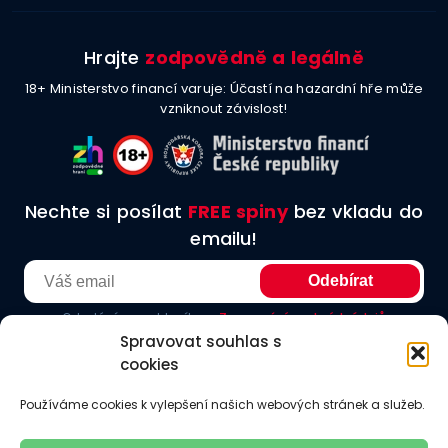
Hrajte
zodpovědně a legálně
18+ Ministerstvo financí varuje: Účastí na hazardní hře může
vzniknout závislost!
Nechte si posílat
FREE spiny
bez vkladu do
emailu!
Odesláním souhlasíte se
Zpracování osobních údajů
Spravovat souhlas s
cookies
O nás
Podmínky užití
Etické principy
Redakční zásady
Používáme cookies k vylepšení našich webových stránek a služeb.
Jak hodnotíme
Odkazy
Kontakt