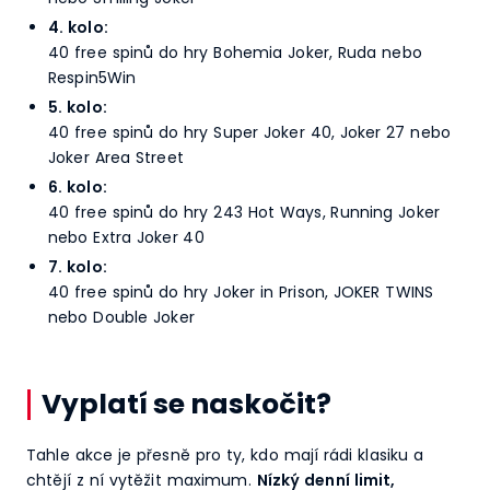
4. kolo:
40 free spinů do hry Bohemia Joker, Ruda nebo
Respin5Win
5. kolo:
40 free spinů do hry Super Joker 40, Joker 27 nebo
Joker Area Street
6. kolo:
40 free spinů do hry 243 Hot Ways, Running Joker
nebo Extra Joker 40
7. kolo:
40 free spinů do hry Joker in Prison, JOKER TWINS
nebo Double Joker
Vyplatí se naskočit?
Tahle akce je přesně pro ty, kdo mají rádi klasiku a
chtějí z ní vytěžit maximum.
Nízký denní limit,