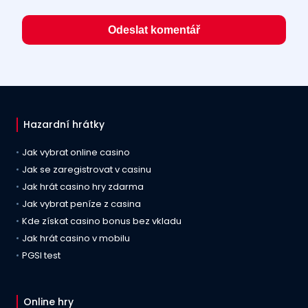
Hazardní hrátky
Jak vybrat online casino
Jak se zaregistrovat v casinu
Jak hrát casino hry zdarma
Jak vybrat peníze z casina
Kde získat casino bonus bez vkladu
Jak hrát casino v mobilu
PGSI test
Online hry