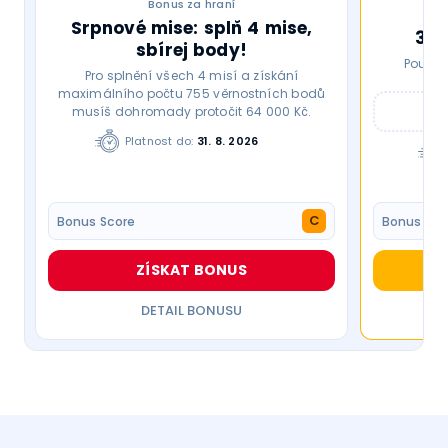
Bonus za hraní
Srpnové mise: splň 4 mise,
30 
sbírej body!
Použij 
Pro splnění všech 4 misí a získání
maximálního počtu 755 věrnostních bodů
musíš dohromady protočit 64 000 Kč.
Platnost do:
31. 8. 2026
C
Bonus Score
Bonus Sco
ZÍSKAT BONUS
Z
DETAIL BONUSU