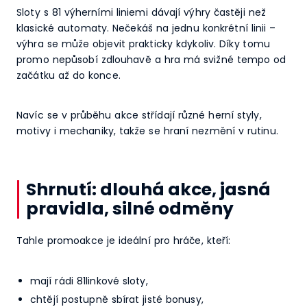
Sloty s 81 výherními liniemi dávají výhry častěji než
klasické automaty. Nečekáš na jednu konkrétní linii –
výhra se může objevit prakticky kdykoliv. Díky tomu
promo nepůsobí zdlouhavě a hra má svižné tempo od
začátku až do konce.
Navíc se v průběhu akce střídají různé herní styly,
motivy i mechaniky, takže se hraní nezmění v rutinu.
Shrnutí: dlouhá akce, jasná
pravidla, silné odměny
Tahle promoakce je ideální pro hráče, kteří:
mají rádi 81linkové sloty,
chtějí postupně sbírat jisté bonusy,