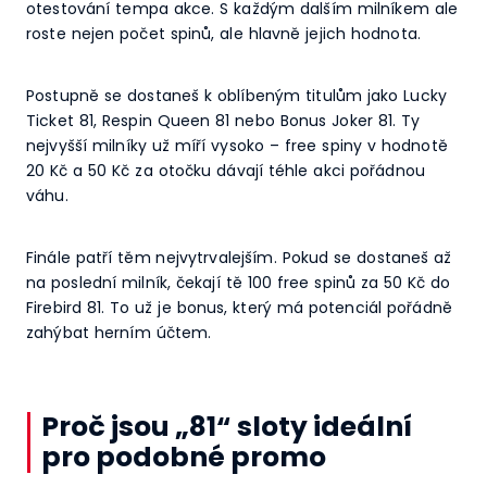
otestování tempa akce. S každým dalším milníkem ale
roste nejen počet spinů, ale hlavně jejich hodnota.
Postupně se dostaneš k oblíbeným titulům jako Lucky
Ticket 81, Respin Queen 81 nebo Bonus Joker 81. Ty
nejvyšší milníky už míří vysoko – free spiny v hodnotě
20 Kč a 50 Kč za otočku dávají téhle akci pořádnou
váhu.
Finále patří těm nejvytrvalejším. Pokud se dostaneš až
na poslední milník, čekají tě 100 free spinů za 50 Kč do
Firebird 81. To už je bonus, který má potenciál pořádně
zahýbat herním účtem.
Proč jsou „81“ sloty ideální
pro podobné promo