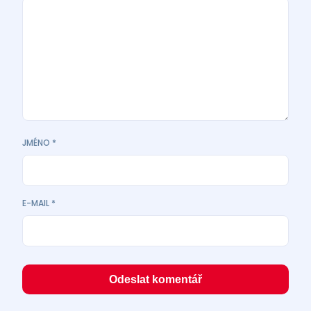
JMÉNO
*
E-MAIL
*