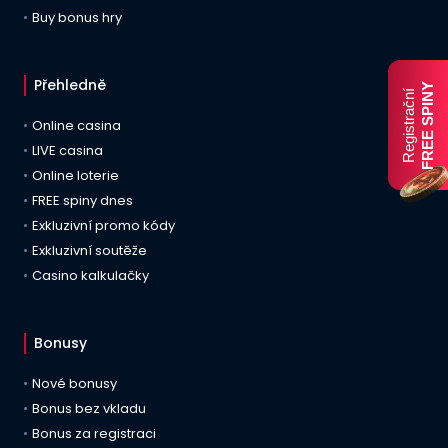
Buy bonus hry
Přehledně
FREE SPINY
Registrační
Online casina
LIVE casina
Online loterie
FREE spiny dnes
Exkluzivní promo kódy
Exkluzivní soutěže
Casino kalkulačky
Bonusy
Nové bonusy
Bonus bez vkladu
Bonus za registraci