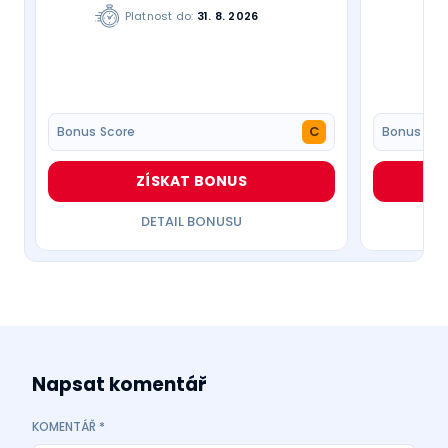
Platnost do:
31. 8. 2026
C
Bonus Score
Bonus Sco
ZÍSKAT BONUS
DETAIL BONUSU
Napsat komentář
KOMENTÁŘ
*