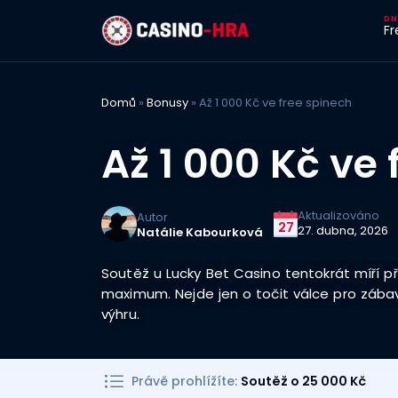
Fr
Domů
»
Bonusy
»
Až 1 000 Kč ve free spinech
Až 1 000 Kč ve
Aktualizováno
Autor
27
27. dubna, 2026
Natálie Kabourková
Soutěž u Lucky Bet Casino tentokrát míří př
maximum. Nejde jen o točit válce pro zába
výhru.
Právě prohlížíte:
Soutěž o 25 000 Kč