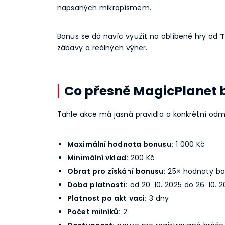
napsaných mikropísmem.
Bonus se dá navíc využít na oblíbené hry od
T
zábavy a reálných výher.
Co přesně MagicPlanet 
Tahle akce má jasná pravidla a konkrétní od
Maximální hodnota bonusu:
1 000 Kč
Minimální vklad:
200 Kč
Obrat pro získání bonusu:
25× hodnoty b
Doba platnosti:
od 20. 10. 2025 do 26. 10. 
Platnost po aktivaci:
3 dny
Počet milníků:
2