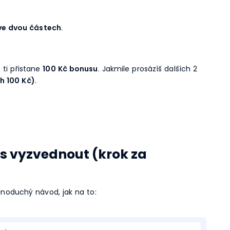
 ve dvou částech
.
 ti přistane
100 Kč bonusu
. Jakmile prosázíš dalších 2
h 100 Kč)
.
s vyzvednout (krok za
noduchý návod, jak na to: