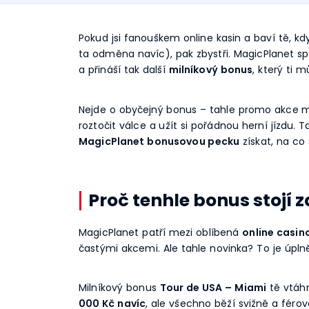
Pokud jsi fanouškem online kasin a baví tě, k
ta odměna navíc), pak zbystři. MagicPlanet 
a přináší tak další
milníkový bonus
, který ti 
Nejde o obyčejný bonus – tahle promo akce má 
roztočit válce a užít si pořádnou herní jízdu. T
MagicPlanet bonusovou pecku
získat, na co
Proč tenhle bonus stojí 
MagicPlanet patří mezi oblíbená
online casin
častými akcemi. Ale tahle novinka? To je úplně 
Milníkový bonus
Tour de USA – Miami
tě vtáhn
000 Kč navíc
, ale všechno běží svižně a féro