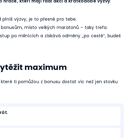
o hráče, kteří mají rádi akci a krátkodobé výzvy
.
 plníš výzvy, je to přesně pro tebe.
bonusům, místo velkých maratonů – taky trefa.
e postup po milnících a získává odměny „po cestě“, budeš
 vytěžit maximum
 které ti pomůžou z bonusu dostat víc než jen stovku
rát.