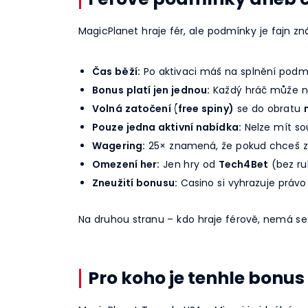
MagicPlanet hraje fér, ale podmínky je fajn zná
Čas běží:
Po aktivaci máš na splnění pod
Bonus platí jen jednou:
Každý hráč může n
Volná zatočení (free spiny)
se do obratu
Pouze jedna aktivní nabídka:
Nelze mít sou
Wagering:
25× znamená, že pokud chceš zí
Omezení her:
Jen hry od
Tech4Bet
(bez rul
Zneužití bonusu:
Casino si vyhrazuje právo 
Na druhou stranu – kdo hraje férově, nemá se
Pro koho je tenhle bonus