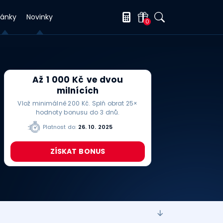
lánky
Novinky
0
Až 1 000 Kč ve dvou
milnících
Vlož minimálně 200 Kč. Splň obrat 25×
hodnoty bonusu do 3 dnů.
Platnost do:
26. 10. 2025
ZÍSKAT BONUS