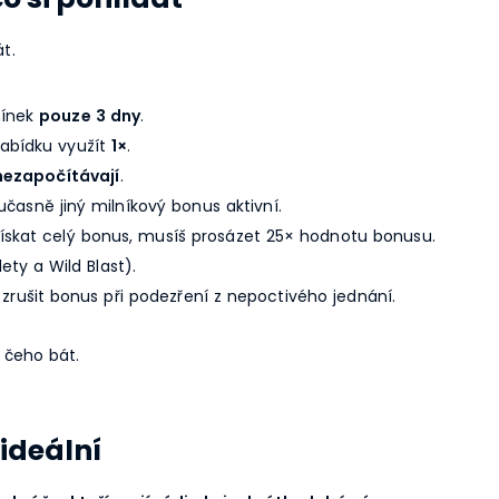
t.
mínek
pouze 3 dny
.
abídku využít
1×
.
nezapočítávají
.
časně jiný milníkový bonus aktivní.
skat celý bonus, musíš prosázet 25× hodnotu bonusu.
ety a Wild Blast).
zrušit bonus při podezření z nepoctivého jednání.
 čeho bát.
 ideální