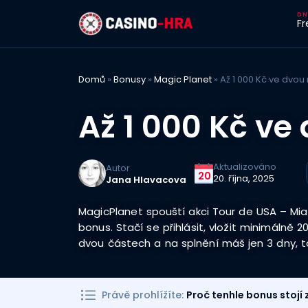
Fr
Domů
»
Bonusy
»
Magic Planet
»
Až 1 000 Kč ve dvou 
Až 1 000 Kč ve
Aktualizováno
Autor
20
20. října, 2025
Jana Hlavacova
MagicPlanet spouští akci Tour de USA – Miam
bonus. Stačí se přihlásit, vložit minimálně 
dvou částech a na splnění máš jen 3 dny, t
Právě prohlížíte:
Proč tenhle bonus stojí