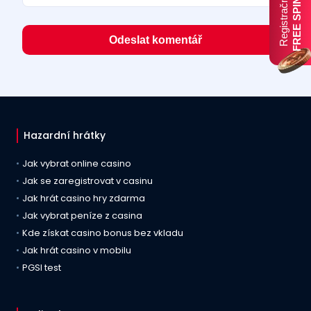
FREE SPINY
Registrační
Hazardní hrátky
Jak vybrat online casino
Jak se zaregistrovat v casinu
Jak hrát casino hry zdarma
Jak vybrat peníze z casina
Kde získat casino bonus bez vkladu
Jak hrát casino v mobilu
PGSI test