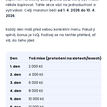
někde kopírovat. Tahle akce sází na jednoduchost a
vytrvalost. Celý maraton běží
od 1. 4. 2026 do 10. 4.
2026
.
Každý den máš před sebou konkrétní metu. Pokud ji
splníš, bonus je tvůj. Podívej se na tenhle přehled, ať
víš, do čeho jdeš:
Den
Tvá mise (protočení na slotech/losech)
1. den
2 000 Kč
2. den
4 000 Kč
3. den
6 000 Kč
4. den
8 000 Kč
5. den
10 000 Kč
6. den
12 000 Kč