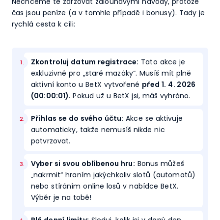
Nechceme tě zdržovat zdlouhavými návody, protože
čas jsou peníze (a v tomhle případě i bonusy). Tady je
rychlá cesta k cíli:
Zkontroluj datum registrace:
Tato akce je
exkluzivně pro „staré mazáky“. Musíš mít plně
aktivní konto u BetX vytvořené
před 1. 4. 2026
(00:00:01)
. Pokud už u BetX jsi, máš vyhráno.
Přihlas se do svého účtu:
Akce se aktivuje
automaticky, takže nemusíš nikde nic
potvrzovat.
Vyber si svou oblíbenou hru:
Bonus můžeš
„nakrmit“ hraním jakýchkoliv slotů (automatů)
nebo stíráním online losů v nabídce BetX.
Výběr je na tobě!