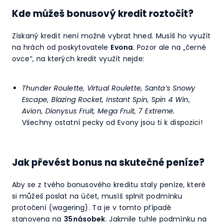
Kde můžeš bonusový kredit roztočit?
Získaný kredit není možné vybrat hned. Musíš ho využít
na hrách od poskytovatele
Evona
. Pozor ale na „černé
ovce“, na kterých kredit využít nejde:
Thunder Roulette, Virtual Roulette, Santa’s Snowy
Escape, Blazing Rocket, Instant Spin, Spin 4 Win,
Avion, Dionysus Fruit, Mega Fruit, 7 Extreme.
Všechny ostatní pecky od Evony jsou ti k dispozici!
Jak převést bonus na skutečné peníze?
Aby se z tvého bonusového kreditu staly peníze, které
si můžeš poslat na účet, musíš splnit podmínku
protočení (wagering). Ta je v tomto případě
stanovena na
35násobek
. Jakmile tuhle podmínku na