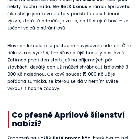
někdy trochu nuda. Ale
BetX bonus
v rámci Aprílového
šílenství je jiná káva. Je to v podstatě desetidenní
výzva, která tě odměňuje za to, co tě stejně baví – za
točení válců a stírání losů.
Hlavním lákadlem je postupné navyšování odměn. Čím
déle v akci vydržíš, tím šťavnatější bonusy dostáváš.
Zatímco první den startuješ na příjemných pár
stovkách, desátý den už můžeš shrábnout královské 3
000 Kč najednou. Celkový součet 15 000 Kč už je
pořádná sumička, se kterou se dá v herním světě
vykouzlit hodně zábavy.
Co přesně Aprílové šílenství
nabízí?
Zapomeň na složitý
BetX promo kód
, který bys musel