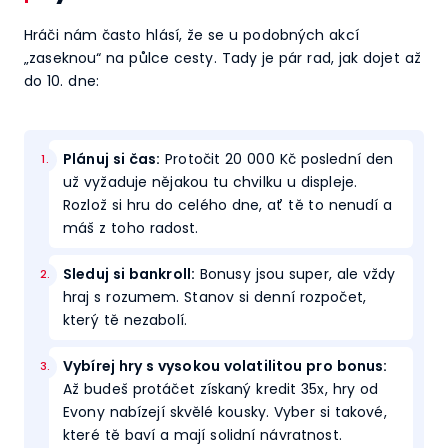
Hráči nám často hlásí, že se u podobných akcí
„zaseknou“ na půlce cesty. Tady je pár rad, jak dojet až
do 10. dne:
Plánuj si čas:
Protočit 20 000 Kč poslední den
už vyžaduje nějakou tu chvilku u displeje.
Rozlož si hru do celého dne, ať tě to nenudí a
máš z toho radost.
Sleduj si bankroll:
Bonusy jsou super, ale vždy
hraj s rozumem. Stanov si denní rozpočet,
který tě nezabolí.
Vybírej hry s vysokou volatilitou pro bonus:
Až budeš protáčet získaný kredit 35x, hry od
Evony nabízejí skvělé kousky. Vyber si takové,
které tě baví a mají solidní návratnost.