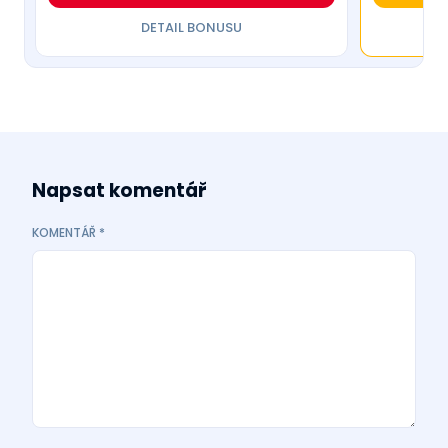
DETAIL BONUSU
Napsat komentář
KOMENTÁŘ
*