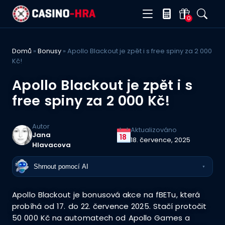
0
Domů
»
Bonusy
»
Apollo Blackout je zpět i s free spiny za 2 000
Kč!
Apollo Blackout je zpět i s
free spiny za 2 000 Kč!
Autor
Aktualizováno
Jana
18
18. července, 2025
Hlavacova
Shrnout pomocí AI
▼
Apollo Blackout je bonusová akce na fBETu, která
probíhá od 17. do 22. července 2025. Stačí protočit
50 000 Kč na automatech od Apollo Games a