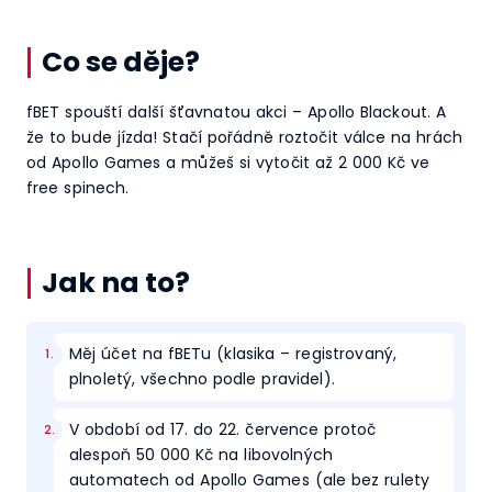
Co se děje?
fBET spouští další šťavnatou akci – Apollo Blackout. A
že to bude jízda! Stačí pořádně roztočit válce na hrách
od Apollo Games a můžeš si vytočit až 2 000 Kč ve
free spinech.
Jak na to?
Měj účet na fBETu (klasika – registrovaný,
plnoletý, všechno podle pravidel).
V období od 17. do 22. července protoč
alespoň 50 000 Kč na libovolných
automatech od Apollo Games (ale bez rulety