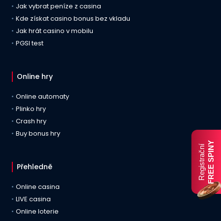
Jak vybrat peníze z casina
Kde získat casino bonus bez vkladu
Jak hrát casino v mobilu
PGSI test
Online hry
Online automaty
Plinko hry
Crash hry
Buy bonus hry
FREE SPINY
Registrační
Přehledně
Online casina
LIVE casina
Online loterie