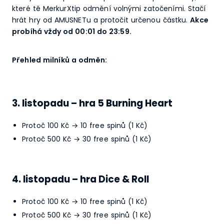
které tě MerkurXtip odmění volnými zatočeními. Stačí
hrát hry od AMUSNETu a protočit určenou částku.
Akce
probíhá vždy od 00:01 do 23:59.
Přehled milníků a odměn:
3. listopadu – hra 5 Burning Heart
Protoč 100 Kč → 10 free spinů (1 Kč)
Protoč 500 Kč → 30 free spinů (1 Kč)
4. listopadu – hra Dice & Roll
Protoč 100 Kč → 10 free spinů (1 Kč)
Protoč 500 Kč → 30 free spinů (1 Kč)