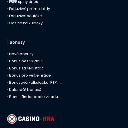
FREE spiny dnes
Exkluzivní promo kódy
Exkluzivní soutěže
Casino kalkulačky
Bonusy
Nové bonusy
Bonus bez vkladu
Bonus za registraci
Bonus pro velké hráče
Bonusová kalkulačka, RTP, …
Kalendář bonusů
Bonus Finder podle vkladu