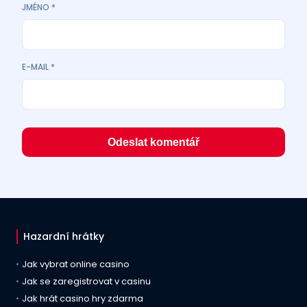
JMÉNO
*
E-MAIL
*
Hazardní hrátky
Jak vybrat online casino
Jak se zaregistrovat v casinu
Jak hrát casino hry zdarma