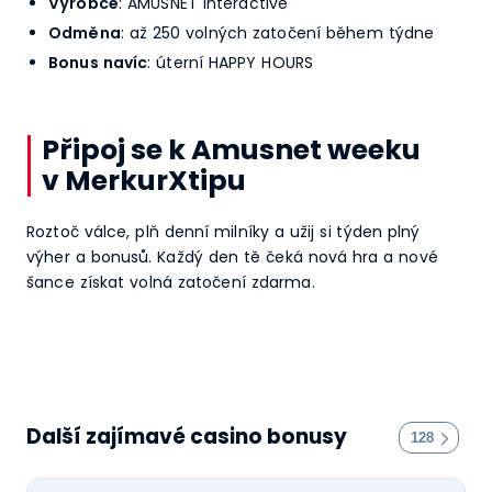
Výrobce
: AMUSNET Interactive
Odměna
: až 250 volných zatočení během týdne
Bonus navíc
: úterní HAPPY HOURS
Připoj se k Amusnet weeku
v MerkurXtipu
Roztoč válce, plň denní milníky a užij si týden plný
výher a bonusů. Každý den tě čeká nová hra a nové
šance získat volná zatočení zdarma.
Další zajímavé casino bonusy
128