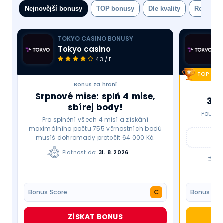
Nejnovější bonusy
TOP bonusy
Dle kvality
Registra
TOKYO CASINO BONUSY
Tokyo casino
4.3 / 5
TOP
Bonus za hraní
Srpnové mise: splň 4 mise,
30 
sbírej body!
Použij 
Pro splnění všech 4 misí a získání
maximálního počtu 755 věrnostních bodů
musíš dohromady protočit 64 000 Kč.
Platnost do:
31. 8. 2026
C
Bonus Score
Bonus Sco
ZÍSKAT BONUS
Z