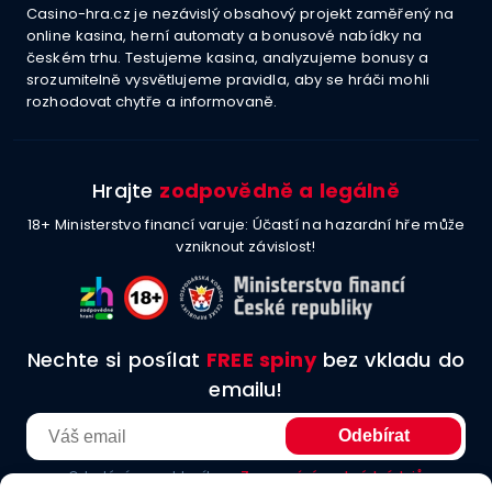
Casino-hra.cz je nezávislý obsahový projekt zaměřený na
online kasina, herní automaty a bonusové nabídky na
českém trhu. Testujeme kasina, analyzujeme bonusy a
srozumitelně vysvětlujeme pravidla, aby se hráči mohli
rozhodovat chytře a informovaně.
Hrajte
zodpovědně a legálně
18+ Ministerstvo financí varuje: Účastí na hazardní hře může
vzniknout závislost!
Nechte si posílat
FREE spiny
bez vkladu do
emailu!
Odesláním souhlasíte se
Zpracování osobních údajů