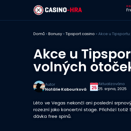
Fr
Domů
»
Bonusy
»
Tipsport casino
»
Akce u Tipsportu:
Akce u Tipsport
volných otoče
Aktualizováno
Autor
25
25. srpna, 2025
Natálie Kabourková
Léto ve Vegas nekončí ani poslední srpnový 
rozezní jako koncertní stage. Přichází toti
dávka free spinů.