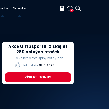
lánky
Novinky
0
Akce u Tipsportu: získej až
280 volných otoček
Buď ve hře o free spiny každý den!
Platnost do:
31. 8. 2025
ZÍSKAT BONUS