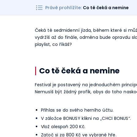
Právě prohlížíte:
Co tě čeká a nemine
Čeká tě sedmidenní jízda, během které si můž
vydržíš až do finále, odměna bude opravdu sl
playlist, co říkáš?
Co tě čeká a nemine
Festival je postavený na jednoduchém princip
Nemusíš být žádný profík, abys do toho naskoč
Přihlas se do svého herního účtu.
V záložce BONUSY klikni na „CHCI BONUS“.
Vlož alespoň 200 Kč.
Zatoč si za 800 Kč ve vybrané hře.