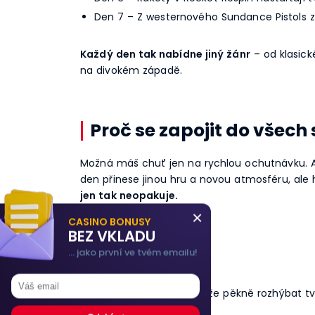
Den 7 – Z westernového Sundance Pistols z
Každý den tak nabídne jiný žánr
– od klasick
na divokém západě.
Proč se zapojit do všech
Možná máš chuť jen na rychlou ochutnávku. Ale 
den přinese jinou hru a novou atmosféru, ale
jen tak neopakuje.
×
CASINO BONUSY
BEZ VKLADU
1 den = 40 free spinů.
... jako první ve tvém emailu!
7 dní = 280 free spinů.
To je rozdíl, který už dokáže pěkně rozhýbat tv