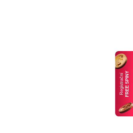
FREE SPINY
Registrační