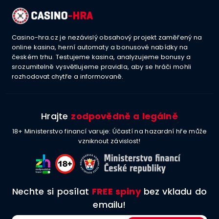
Casino-hra.cz je nezávislý obsahový projekt zaměřený na
online kasina, herní automaty a bonusové nabídky na
českém trhu. Testujeme kasina, analyzujeme bonusy a
srozumitelně vysvětlujeme pravidla, aby se hráči mohli
rozhodovat chytře a informovaně.
Hrajte
zodpovědně a legálně
18+ Ministerstvo financí varuje: Účastí na hazardní hře může
vzniknout závislost!
Nechte si posílat
FREE spiny
bez vkladu do
emailu!