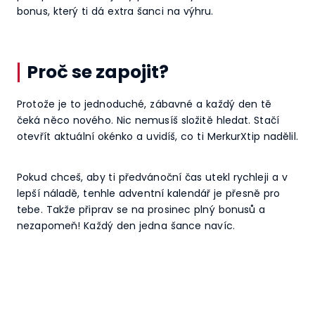
bonus, který ti dá extra šanci na výhru.
Proč se zapojit?
Protože je to jednoduché, zábavné a každý den tě
čeká něco nového. Nic nemusíš složitě hledat. Stačí
otevřít aktuální okénko a uvidíš, co ti MerkurXtip nadělil.
Pokud chceš, aby ti předvánoční čas utekl rychleji a v
lepší náladě, tenhle adventní kalendář je přesně pro
tebe. Takže připrav se na prosinec plný bonusů a
nezapomeň! Každý den jedna šance navíc.