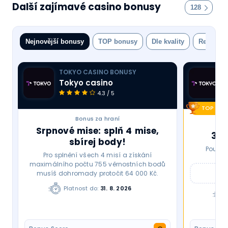
Další zajímavé casino bonusy
128
Nejnovější bonusy
TOP bonusy
Dle kvality
Registra
TOKYO CASINO BONUSY
Tokyo casino
4.3 / 5
TOP
Bonus za hraní
Srpnové mise: splň 4 mise,
30 
sbírej body!
Použij 
Pro splnění všech 4 misí a získání
maximálního počtu 755 věrnostních bodů
musíš dohromady protočit 64 000 Kč.
Platnost do:
31. 8. 2026