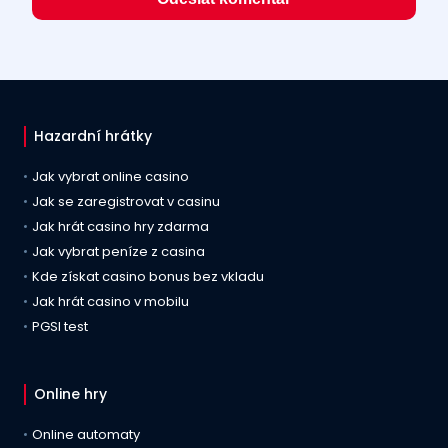
Hazardní hrátky
Jak vybrat online casino
Jak se zaregistrovat v casinu
Jak hrát casino hry zdarma
Jak vybrat peníze z casina
Kde získat casino bonus bez vkladu
Jak hrát casino v mobilu
PGSI test
Online hry
Online automaty