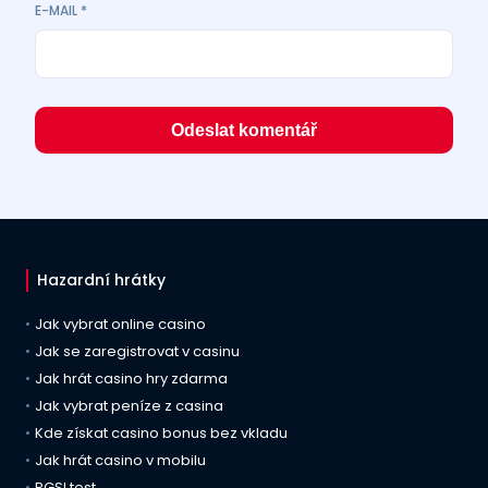
E-MAIL
*
Hazardní hrátky
Jak vybrat online casino
Jak se zaregistrovat v casinu
Jak hrát casino hry zdarma
Jak vybrat peníze z casina
Kde získat casino bonus bez vkladu
Jak hrát casino v mobilu
PGSI test