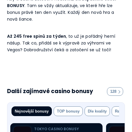
BONUSY
. Tam se vždy aktualizuje, ve které hře lze
bonus právě ten den využít. Každý den nová hra a
nová šance.
Až 245 free spinů za týden
, to už je pořádný herní
nášup. Tak co, přidáš se k výpravě za výhrami ve
Vegas? Dobrodružství čeká a zatočení se už točí!
Další zajímavé casino bonusy
128
Nejnovější bonusy
TOP bonusy
Dle kvality
Registra
TOKYO CASINO BONUSY