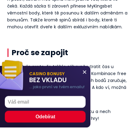
čeká. Každá sázka ti zároveň přinese MyKingsbet
věrnostní body, které tě posunou k dalším odměnám a
bonusům. Takže kromě spinů sbíráš i body, které ti
mohou otevřít dveře k dalším exkluzivním nabídkám.
Proč se zapojit
Jednoduše proto, že takhle zábavně utratit čas u
×
online casina může být jen málo věcí. Kombinace free
CASINO BONUSY
BEZ VKLADU
spinů, vánoční atmosféry a věrnostních bodů zaručuje,
... jako první ve tvém emailu!
že se u hraní nudit rozhodně nebudeš. A kdo ví, možná
si ještě odnášíš i něco navíc do kapes.
Tak na co čekáš? Vydej se do Kingsbetu a nech
Vánoce rozehrát ty nejlepší E-gaming hry!