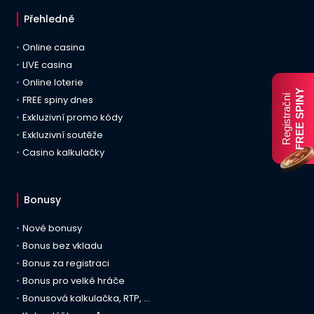
Přehledně
Online casina
LIVE casina
Online loterie
FREE SPINY
Registrační
FREE spiny dnes
Exkluzivní promo kódy
Exkluzivní soutěže
Casino kalkulačky
Bonusy
Nové bonusy
Bonus bez vkladu
Bonus za registraci
Bonus pro velké hráče
Bonusová kalkulačka, RTP, …