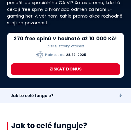
ponořit do speciálního CA VIP Xmas promo, kde tě
čekají free spiny a hromada odměn za hraní E-
gaming her. A věř nám, tahle promo akce rozhodně
stojí za pozornost.
270 free spinů v hodnotě až 10 000 Kč!
Získej stovky otoček!
Platnost do:
28. 12. 2025
ZÍSKAT BONUS
Jak to celé funguje?
Jak to celé funguje?