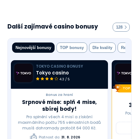
Další zajímavé casino bonusy
128
Nejnovější bonusy
TOP bonusy
Dle kvality
Registra
TOKYO CASINO BONUSY
Tokyo casino
4.3 / 5
TOP
Bonus za hraní
Srpnové mise: splň 4 mise,
30 
sbírej body!
Použij 
Pro splnění všech 4 misí a získání
maximálního počtu 755 věrnostních bodů
musíš dohromady protočit 64 000 Kč.
Platnost do:
31. 8. 2026