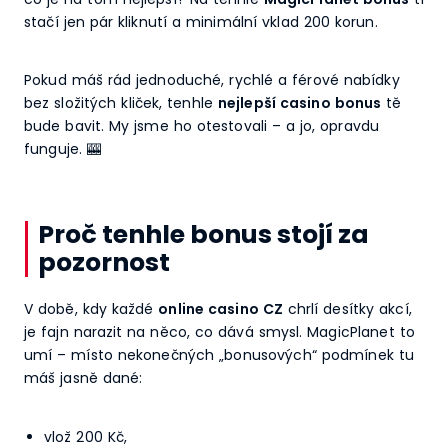
stačí jen pár kliknutí a minimální vklad 200 korun.
Pokud máš rád jednoduché, rychlé a férové nabídky
bez složitých kliček, tenhle
nejlepší casino bonus
tě
bude bavit. My jsme ho otestovali – a jo, opravdu
funguje. 🎰
Proč tenhle bonus stojí za
pozornost
V době, kdy každé
online casino CZ
chrlí desítky akcí,
je fajn narazit na něco, co dává smysl. MagicPlanet to
umí – místo nekonečných „bonusových“ podmínek tu
máš jasně dané:
vlož 200 Kč,