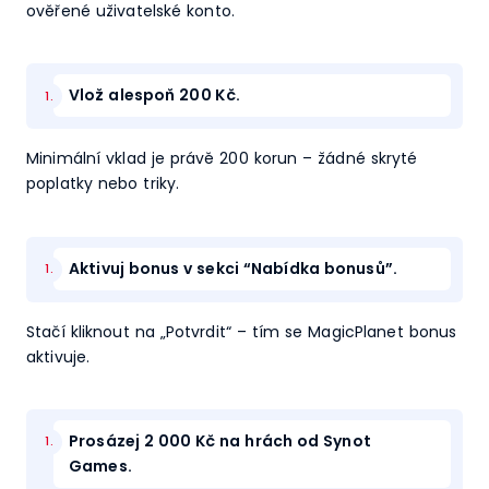
ověřené uživatelské konto.
Vlož alespoň 200 Kč.
Minimální vklad je právě 200 korun – žádné skryté
poplatky nebo triky.
Aktivuj bonus v sekci “Nabídka bonusů”.
Stačí kliknout na „Potvrdit“ – tím se MagicPlanet bonus
aktivuje.
Prosázej 2 000 Kč na hrách od Synot
Games.