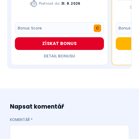
Platnost do:
31. 8. 2026
C
Bonus Score
Bonus Sco
ZÍSKAT BONUS
Z
DETAIL BONUSU
Napsat komentář
KOMENTÁŘ
*