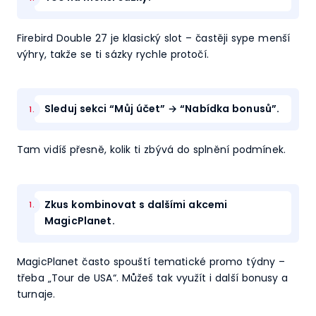
Firebird Double 27 je klasický slot – častěji sype menší
výhry, takže se ti sázky rychle protočí.
Sleduj sekci “Můj účet” → “Nabídka bonusů”.
Tam vidíš přesně, kolik ti zbývá do splnění podmínek.
Zkus kombinovat s dalšími akcemi
MagicPlanet.
MagicPlanet často spouští tematické promo týdny –
třeba „Tour de USA“. Můžeš tak využít i další bonusy a
turnaje.