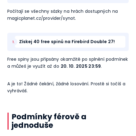
Počítají se všechny sázky na hrách dostupných na
magicplanet.cz/provider/synot.
Získej 40 free spinů na Firebird Double 27!
Free spiny jsou připsány okamžitě po splnění podmínek
a můžeš je využít až do
20. 10. 2025 23:59
.
A je to! Žádné čekání, žádné losování. Prostě si točíš a
vyhráváš.
Podmínky férově a
jednoduše