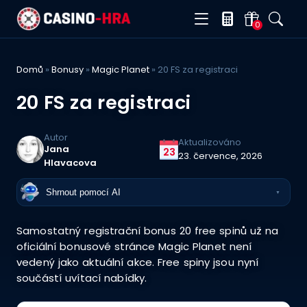
0
Domů
»
Bonusy
»
Magic Planet
»
20 FS za registraci
20 FS za registraci
Autor
Aktualizováno
Jana
23
23. července, 2026
Hlavacova
Shrnout pomocí AI
▼
Samostatný registrační bonus 20 free spinů už na
oficiální bonusové stránce Magic Planet není
vedený jako aktuální akce. Free spiny jsou nyní
součástí uvítací nabídky.