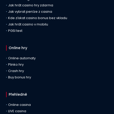
Jak hrát casino hry zdarma
Jak vybrat peníze z casina
Kde získat casino bonus bez vkladu
Jak hrát casino v mobilu
PGSI test
Online hry
Online automaty
Plinko hry
Crash hry
Buy bonus hry
Přehledně
Online casina
LIVE casina