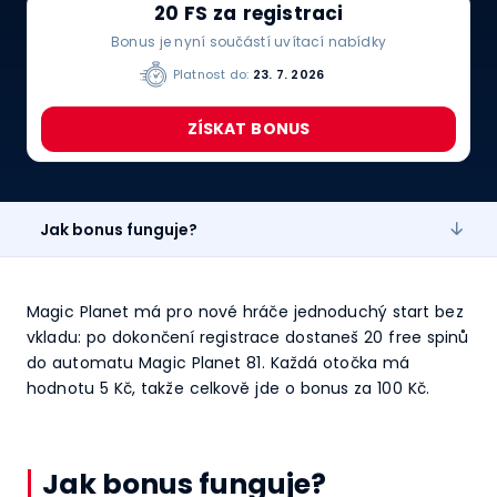
20 FS za registraci
Bonus je nyní součástí uvítací nabídky
Platnost do:
23. 7. 2026
ZÍSKAT BONUS
Jak bonus funguje?
Magic Planet má pro nové hráče jednoduchý start bez
vkladu: po dokončení registrace dostaneš 20 free spinů
do automatu Magic Planet 81. Každá otočka má
hodnotu 5 Kč, takže celkově jde o bonus za 100 Kč.
Jak bonus funguje?