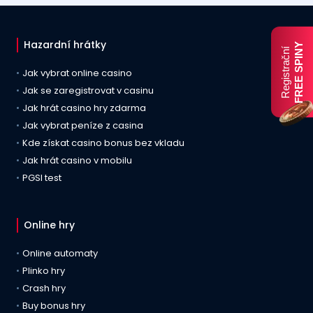
Hazardní hrátky
FREE SPINY
Registrační
Jak vybrat online casino
Jak se zaregistrovat v casinu
Jak hrát casino hry zdarma
Jak vybrat peníze z casina
Kde získat casino bonus bez vkladu
Jak hrát casino v mobilu
PGSI test
Online hry
Online automaty
Plinko hry
Crash hry
Buy bonus hry