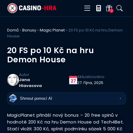
0
Domů
»
Bonusy
»
Magic Planet
»
20 FS po 10 Kč na hru Demon
House
20 FS po 10 Kč na hru
Demon House
Autor
Aktualizováno
Jana
27
27. října, 2025
Hlavacova
Shrnout pomocí AI
▼
MagicPlanet přináší nový bonus – 20 free spinů v
hodnotě 200 Kč na hru Demon House od Tech4Bet.
Stačí vložit 300 Kč, splnit podmínku sázek 5 000 Kč