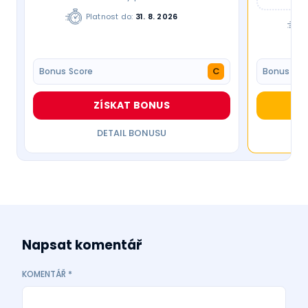
Platnost do:
31. 8. 2026
C
Bonus Score
Bonus Sco
ZÍSKAT BONUS
Z
DETAIL BONUSU
Napsat komentář
KOMENTÁŘ
*