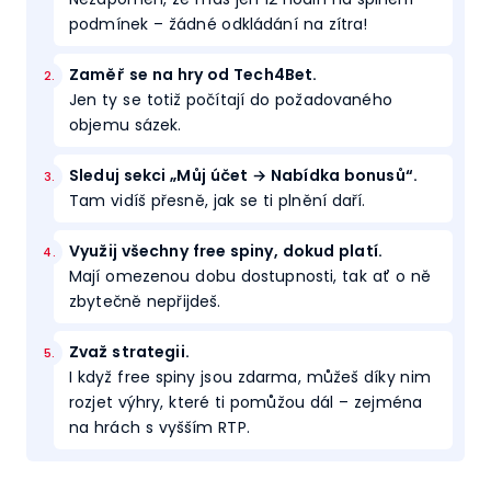
podmínek – žádné odkládání na zítra!
Zaměř se na hry od Tech4Bet.
Jen ty se totiž počítají do požadovaného
objemu sázek.
Sleduj sekci „Můj účet → Nabídka bonusů“.
Tam vidíš přesně, jak se ti plnění daří.
Využij všechny free spiny, dokud platí.
Mají omezenou dobu dostupnosti, tak ať o ně
zbytečně nepřijdeš.
Zvaž strategii.
I když free spiny jsou zdarma, můžeš díky nim
rozjet výhry, které ti pomůžou dál – zejména
na hrách s vyšším RTP.