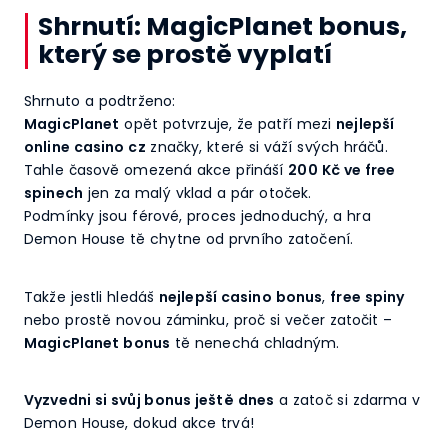
Shrnutí: MagicPlanet bonus,
který se prostě vyplatí
Shrnuto a podtrženo:
MagicPlanet
opět potvrzuje, že patří mezi
nejlepší
online casino cz
značky, které si váží svých hráčů.
Tahle časově omezená akce přináší
200 Kč ve free
spinech
jen za malý vklad a pár otoček.
Podmínky jsou férové, proces jednoduchý, a hra
Demon House tě chytne od prvního zatočení.
Takže jestli hledáš
nejlepší casino bonus
,
free spiny
nebo prostě novou záminku, proč si večer zatočit –
MagicPlanet bonus
tě nenechá chladným.
Vyzvedni si svůj bonus ještě dnes
a zatoč si zdarma v
Demon House, dokud akce trvá!