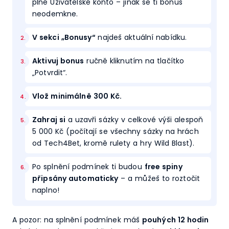
plné Uživatelské konto – jinak se ti bonus
neodemkne.
V sekci „Bonusy“
najdeš aktuální nabídku.
Aktivuj bonus
ručně kliknutím na tlačítko
„Potvrdit“.
Vlož minimálně 300 Kč.
Zahraj si
a uzavři sázky v celkové výši alespoň
5 000 Kč (počítají se všechny sázky na hrách
od Tech4Bet, kromě rulety a hry Wild Blast).
Po splnění podmínek ti budou
free spiny
připsány automaticky
– a můžeš to roztočit
naplno!
A pozor: na splnění podmínek máš
pouhých 12 hodin