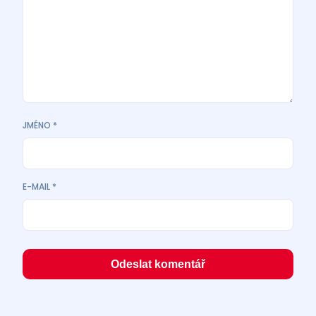
JMÉNO
*
E-MAIL
*