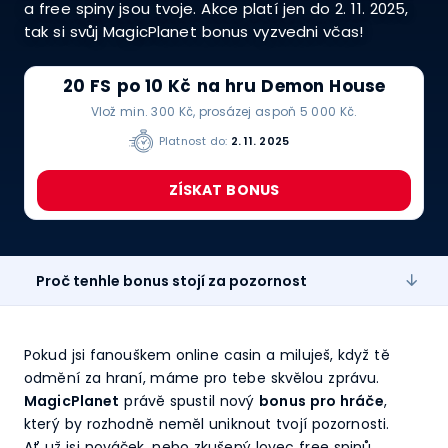
a free spiny jsou tvoje. Akce platí jen do 2. 11. 2025,
tak si svůj MagicPlanet bonus vyzvedni včas!
20 FS po 10 Kč na hru Demon House
Vlož min. 300 Kč, prosázej aspoň 5 000 Kč.
Platnost do:
2. 11. 2025
ZÍSKAT BONUS
Proč tenhle bonus stojí za pozornost
Pokud jsi fanouškem online casin a miluješ, když tě
odmění za hraní, máme pro tebe skvělou zprávu.
MagicPlanet
právě spustil nový
bonus pro hráče
,
který by rozhodně neměl uniknout tvojí pozornosti.
Ať už jsi nováček, nebo zkušený lovec free spinů,