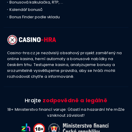
Bonusová kalkulačka, RTP, …
Kalendář bonusů
Bonus Finder podle vkladu
Casino-hra.cz je nezávislý obsahový projekt zaměřený na
online kasina, herní automaty a bonusové nabídky na
českém trhu. Testujeme kasina, analyzujeme bonusy a
srozumitelně vysvětlujeme pravidla, aby se hráči mohli
rozhodovat chytře a informovaně.
Hrajte
zodpovědně a legálně
18+ Ministerstvo financí varuje: Účastí na hazardní hře může
vzniknout závislost!