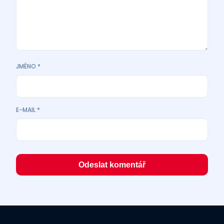
JMÉNO
*
E-MAIL
*