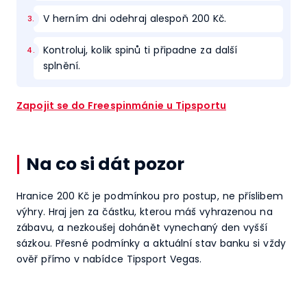
V herním dni odehraj alespoň 200 Kč.
Kontroluj, kolik spinů ti připadne za další
splnění.
Zapojit se do Freespinmánie u Tipsportu
Na co si dát pozor
Hranice 200 Kč je podmínkou pro postup, ne příslibem
výhry. Hraj jen za částku, kterou máš vyhrazenou na
zábavu, a nezkoušej dohánět vynechaný den vyšší
sázkou. Přesné podmínky a aktuální stav banku si vždy
ověř přímo v nabídce Tipsport Vegas.