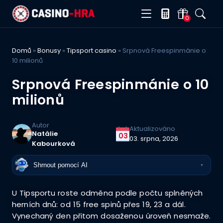
0
Domů
»
Bonusy
»
Tipsport casino
»
Srpnová Freespinmánie o
10 milionů
Srpnová Freespinmánie o 10
milionů
Autor
Aktualizováno
Natálie
03
03. srpna, 2026
Kabourková
Shrnout pomocí AI
▼
U Tipsportu roste odměna podle počtu splněných
herních dnů: od 15 free spinů přes 19, 23 a dál.
Vynechaný den přitom dosaženou úroveň nesmaže.