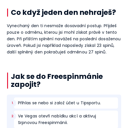
Co když jeden den nehraješ?
Vynechaný den ti nesmaže dosavadní postup. Přijdeš
pouze o odměnu, kterou jsi mohl získat právě v tento
den. Při příštím splnění navážeš na poslední dosaženou
úroveň. Pokud jsi například naposledy získal 23 spinů,
další splněný den pokračuješ odměnou 27 spinů.
Jak se do Freespinmánie
zapojit?
Přihlas se nebo si založ účet u Tipsportu.
Ve Vegas otevři nabídku akcí a aktivuj
Srpnovou Freespinmánii.