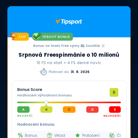
TOP
FÉROVÝ BONUS
Bonus za hraní
,
Free spiny 🎰
,
Soutěže 🥇
Srpnová Freespinmánie o 10 milionů
15 FS na start + 4 FS denně navíc
Platnost do:
31. 8. 2026
Bonus Score
B
Hodnocení výhodnosti bonusu
A
B
C
D
E
NEJLEPŠÍ
NEJHORŠÍ
Hodnocení bonusu
Bonus:
Vklad:
Protočení:
Čistá hodn