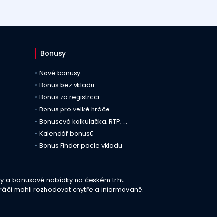
Bonusy
Nové bonusy
Bonus bez vkladu
Bonus za registraci
Bonus pro velké hráče
Bonusová kalkulačka, RTP, …
Kalendář bonusů
Bonus Finder podle vkladu
aty a bonusové nabídky na českém trhu.
ráči mohli rozhodovat chytře a informovaně.