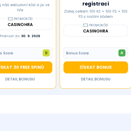
registraci
j náš exkluzivní kód a jsi ve
hře
Získej celkem 100 Kč + 100 FS + 100
FS s naším kódem
PROMOKÓD
CASINOHRA
PROMOKÓD
CASINOHRA
Platnost do:
30. 9. 2026
B
A
s Score
Bonus Score
ÍSKAT 30 FREE SPINŮ
ZÍSKAT BONUS
DETAIL BONUSU
DETAIL BONUSU