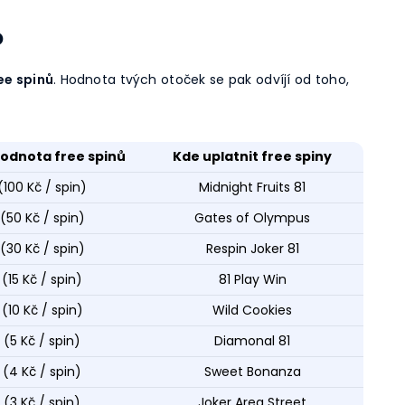
o
ee spinů
. Hodnota tvých otoček se pak odvíjí od toho,
hodnota free spinů
Kde uplatnit free spiny
(100 Kč / spin)
Midnight Fruits 81
 (50 Kč / spin)
Gates of Olympus
 (30 Kč / spin)
Respin Joker 81
 (15 Kč / spin)
81 Play Win
 (10 Kč / spin)
Wild Cookies
 (5 Kč / spin)
Diamonal 81
 (4 Kč / spin)
Sweet Bonanza
 (3 Kč / spin)
Joker Area Street