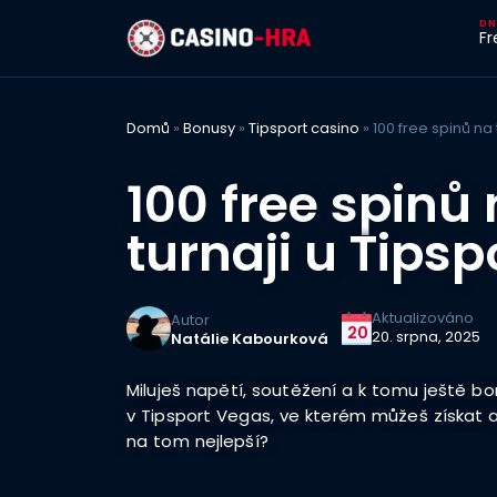
Fr
Domů
»
Bonusy
»
Tipsport casino
»
100 free spinů na
100 free spinů
turnaji u Tips
Aktualizováno
Autor
20
20. srpna, 2025
Natálie Kabourková
Miluješ napětí, soutěžení a k tomu ještě bo
v Tipsport Vegas, ve kterém můžeš získat a
na tom nejlepší?