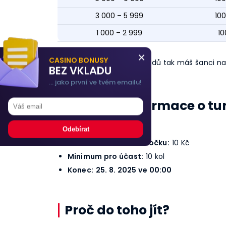
3 000 – 5 999
100
1 000 – 2 999
10
×
CASINO BONUSY
👉 I s menším počtem bodů tak máš šanci n
BEZ VKLADU
... jako první ve tvém emailu!
Základní informace o tur
Délka:
7 dní
Minimální vklad na otočku:
10 Kč
Minimum pro účast:
10 kol
Konec:
25. 8. 2025 ve 00:00
Proč do toho jít?