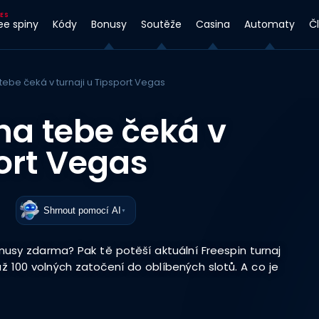
ee spiny
Kódy
Bonusy
Soutěže
Casina
Automaty
Č
 tebe čeká v turnaji u Tipsport Vegas
 na tebe čeká v
port Vegas
Shrnout pomocí AI
▼
nusy zdarma? Pak tě potěší aktuální Freespin turnaj
ž 100 volných zatočení do oblíbených slotů. A co je