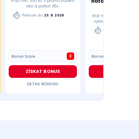
hotovost nebo M
Vlož min. 300 Kč s promo kódem
leto a protoč 35x.
body
Platnost do:
23. 8. 2026
Vlož min. 100 Kč a proto
vybraných hrách od W
Platnost do:
9. 8. 2
E
Bonus Score
Bonus Score
ZÍSKAT BONUS
ZÍSKAT BONU
DETAIL BONUSU
DETAIL BONUSU