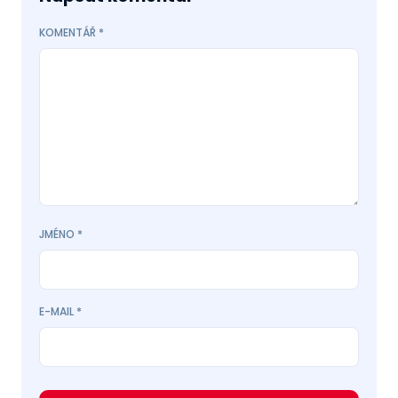
KOMENTÁŘ
*
JMÉNO
*
E-MAIL
*