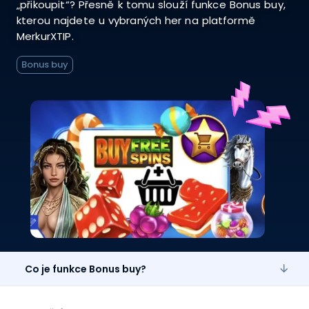
„přikoupit“? Přesně k tomu slouží funkce Bonus buy,
kterou najdete u vybraných her na platformě
MerkurXTIP.
Bonus buy
Co je funkce Bonus buy?