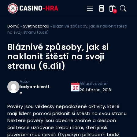
0
Domů
»
Svět hazardu
»
Bláznivé způsoby, jak si naklonit štěstí
na svoji stranu (6.díl)
Bláznivé způsoby, jak si
naklonit štěstí na svoji
stranu (6.díl)
Autor
Aktualizováno
ladyambientt
20
20. března, 2018
e
Pověry jsou vědecky nepodložené aktivity, které
mají lidem pomoci přiklonit si štěstí na svou stranu.
Některé pověry jsou obecně známé a alespoň
částečně uznávané třeba i lidmi, kteří jinak
pověrám moc nevěří (typickým příkladem budiž