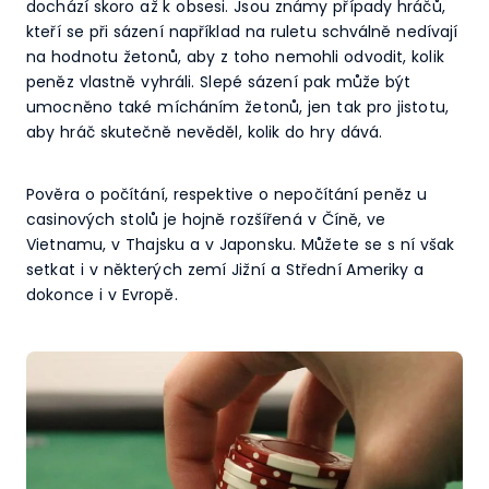
dochází skoro až k obsesi. Jsou známy případy hráčů,
kteří se při sázení například na ruletu schválně nedívají
na hodnotu žetonů, aby z toho nemohli odvodit, kolik
peněz vlastně vyhráli. Slepé sázení pak může být
umocněno také mícháním žetonů, jen tak pro jistotu,
aby hráč skutečně nevěděl, kolik do hry dává.
Pověra o počítání, respektive o nepočítání peněz u
casinových stolů je hojně rozšířená v Číně, ve
Vietnamu, v Thajsku a v Japonsku. Můžete se s ní však
setkat i v některých zemí Jižní a Střední Ameriky a
dokonce i v Evropě.