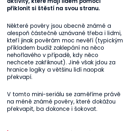
aktivity, které mají lidem pomoci
přiklonit si štěstí na svou stranu.
Některé pověry jsou obecně známé a
alespoň částečně uznávané třeba i lidmi,
kteří jinak pověrám moc nevěří (typickým
příkladem budiž zaklepání na něco
nehořlavého v případě, kdy něco
nechcete zakřiknout). Jiné však jdou za
hranice logiky a většinu lidí naopak
překvapí.
V tomto mini-seriálu se zaměříme právě
na méně známé pověry, které dokážou
překvapit, ba dokonce i šokovat.