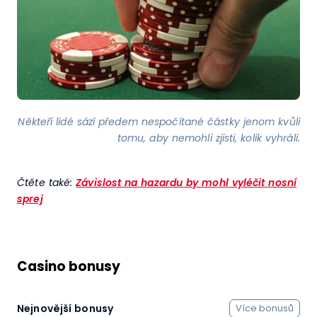
Někteří lidé sází předem nespočítané částky jenom kvůli
tomu, aby nemohli zjisti, kolik vyhráli.
Čtěte také:
Závislost na hazardu by mohl vyléčit nosní
sprej
Casino bonusy
Nejnovější bonusy
Více bonusů