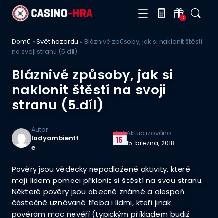
0
Domů
»
Svět hazardu
»
Bláznivé způsoby, jak si naklonit štěstí
na svoji stranu (5.díl)
Bláznivé způsoby, jak si
naklonit štěstí na svoji
stranu (5.díl)
Autor
Aktualizováno
ladyambientt
15
15. března, 2018
e
Pověry jsou vědecky nepodložené aktivity, které
mají lidem pomoci přiklonit si štěstí na svou stranu.
Některé pověry jsou obecně známé a alespoň
částečně uznávané třeba i lidmi, kteří jinak
pověrám moc nevěří (typickým příkladem budiž