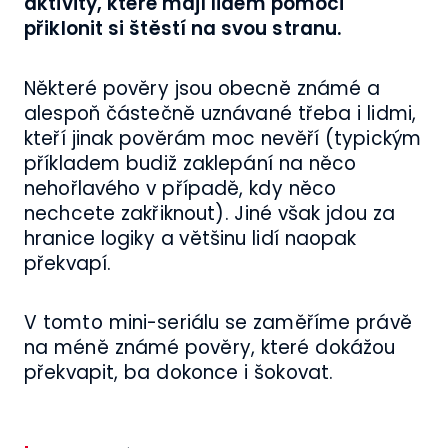
aktivity, které mají lidem pomoci
přiklonit si štěstí na svou stranu.
Některé pověry jsou obecně známé a
alespoň částečně uznávané třeba i lidmi,
kteří jinak pověrám moc nevěří (typickým
příkladem budiž zaklepání na něco
nehořlavého v případě, kdy něco
nechcete zakřiknout). Jiné však jdou za
hranice logiky a většinu lidí naopak
překvapí.
V tomto mini-seriálu se zaměříme právě
na méně známé pověry, které dokážou
překvapit, ba dokonce i šokovat.