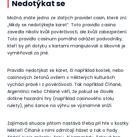
Nedotýkat se
Možná znáte jedno ze zlatých pravidel casin, které zní:
„Nikdy se nedotýkejte karet“. Toto pravidlo casina
zavedla nikoliv kvůli pověrčivosti, ale kvůli zabezpečení.
Toto pravidlo casinum pomáhá odrážet podvodníky,
kteří by při dotyku s kartami manipulovali a šikovně je
vyměňovali za jiné.
Pravidlo nedotýkat se karet, či například kostek, nebo
casinových žetonů ovšem v některých kulturách
vychází právě i z pověrčivosti. Tak například Číňané,
Argentinci nebo Chilané věří, že pokud se člověk
dotkne hazardní hry (například casinového stolu
rulety), jeho šance na výhru se významně sníží.
Zajímavá situace přitom nastává třeba při hře v kostky.
Někteří Číňané s nimi odmítají házet a tak o hody