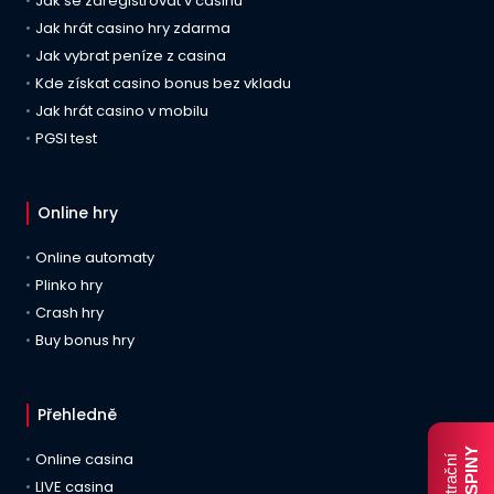
Jak se zaregistrovat v casinu
Jak hrát casino hry zdarma
Jak vybrat peníze z casina
Kde získat casino bonus bez vkladu
Jak hrát casino v mobilu
PGSI test
Online hry
Online automaty
Plinko hry
Crash hry
Buy bonus hry
Přehledně
FREE SPINY
Online casina
Registrační
LIVE casina