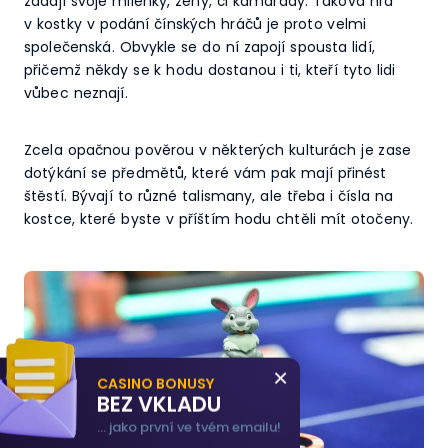
žádají svoje milenky, ženy, či kamarády. Taková hra
v kostky v podání čínských hráčů je proto velmi
společenská. Obvykle se do ní zapojí spousta lidí,
přičemž někdy se k hodu dostanou i ti, kteří tyto lidi
vůbec neznají.
Zcela opačnou pověrou v některých kulturách je zase
dotýkání se předmětů, které vám pak mají přinést
štěstí. Bývají to různé talismany, ale třeba i čísla na
kostce, které byste v příštím hodu chtěli mít otočeny.
×
CASINO BONUSY
BEZ VKLADU
... jako první ve tvém emailu!