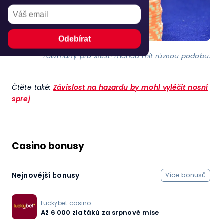
Talismany pro štěstí mohou mít různou podobu.
Čtěte také:
Závislost na hazardu by mohl vyléčit nosní
sprej
Casino bonusy
Nejnovější bonusy
Více bonusů
Luckybet casino
Až 6 000 zlaťáků za srpnové mise