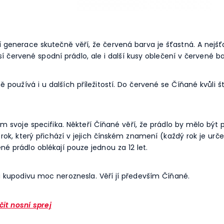
 generace skutečně věří, že červená barva je šťastná. A nejšť
í červené spodní prádlo, ale i další kusy oblečení v červené ba
oužívá i u dalších příležitostí. Do červené se Číňané kvůli ště
 svoje specifika. Někteří Číňané věří, že prádlo by mělo být p
ok, který přichází v jejich čínském znamení (každý rok je urče
né prádlo oblékají pouze jednou za 12 let.
 kupodivu moc neroznesla. Věří jí především Číňané.
it nosní sprej