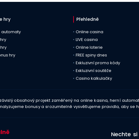
e hry
Přehledně
e automaty
Online casina
 hry
LIVE casina
 hry
Online loterie
onus hry
FREE spiny dnes
Exkluzivní promo kódy
Exkluzivní soutěže
Casino kalkulačky
závislý obsahový projekt zaměřený na online kasina, herní autom
nalyzujeme bonusy a srozumitelně vysvětlujeme pravidla, aby se h
lně
Nechte si