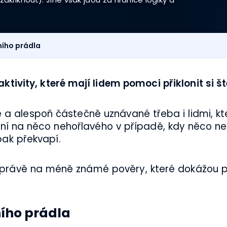
ího prádla
tivity, které mají lidem pomoci přiklonit si št
a alespoň částečně uznávané třeba i lidmi, kt
ní na něco nehořlavého v případě, kdy něco nec
pak překvapí.
právě na méně známé pověry, které dokážou př
ího prádla