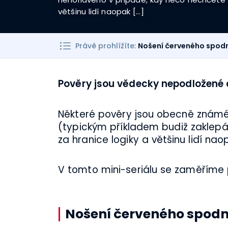
většinu lidí naopak […]
Právě prohlížíte:
Nošení červeného spodn
Pověry jsou vědecky nepodložené ak
Některé pověry jsou obecně známé 
(typickým příkladem budiž zaklepá
za hranice logiky a většinu lidí nao
V tomto mini-seriálu se zaměříme 
Nošení červeného spodn