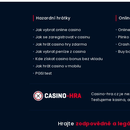
Hazardní hrátky
Onlin
Jak vybrat online casino
Onlin
Jak se zaregistrovat v casinu
Plinko
Jak hrát casino hry zdarma
Crash
Jak vybrat peníze z casina
Buy b
Kde získat casino bonus bez vkladu
Jak hrát casino v mobilu
PGSI test
Casino-hra.cz je ne
Testujeme kasina, a
Hrajte
zodpovědně a legá