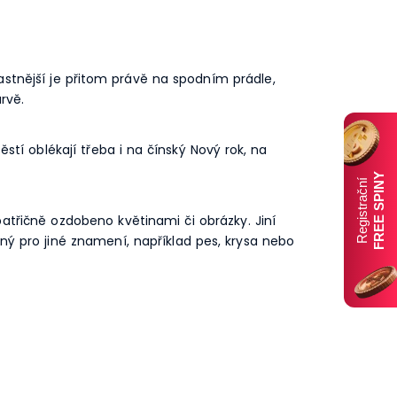
astnější je přitom právě na spodním prádle,
rvě.
stí oblékají třeba i na čínský Nový rok, na
FREE SPINY
Registrační
atřičně ozdobeno květinami či obrázky. Jiní
ný pro jiné znamení, například pes, krysa nebo