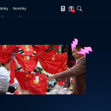
lánky
Novinky
0