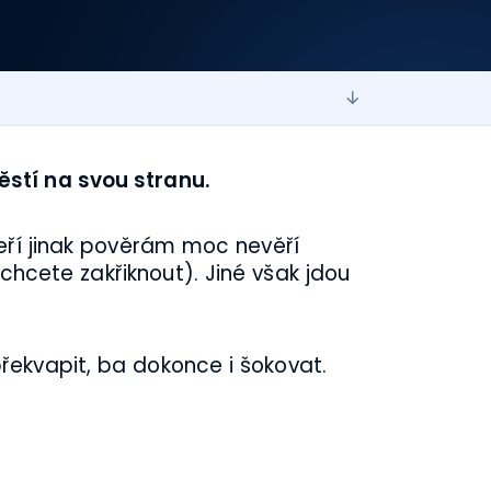
ěstí na svou stranu.
eří jinak pověrám moc nevěří
hcete zakřiknout). Jiné však jdou
ekvapit, ba dokonce i šokovat.