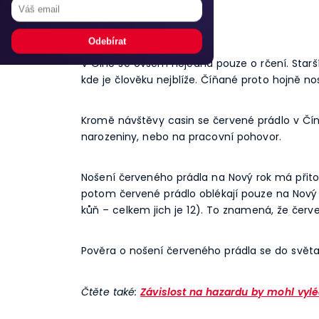
V Číně se ovšem nejedná pouze o rčení. Starší
kde je člověku nejblíže. Číňané proto hojně nos
Kromě návštěvy casin se červené prádlo v Číně p
narozeniny, nebo na pracovní pohovor.
Nošení červeného prádla na Nový rok má přitom
potom červené prádlo oblékají pouze na Nový r
kůň – celkem jich je 12). To znamená, že červe
Pověra o nošení červeného prádla se do světa
Čtěte také:
Závislost na hazardu by mohl vyléč