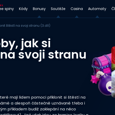
ee spiny
Kódy
Bonusy
Soutěže
Casina
Automaty
Č
it štěstí na svoji stranu (3.díl)
y, jak si
 na svoji stranu
eré mají lidem pomoci přiklonit si štěstí na
známé a alespoň částečně uznávané třeba i
ickým příkladem budiž zaklepání na něco
křiknout). Jiné však jdou za hranice logiky a