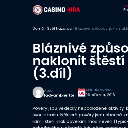
Fr
Domů
»
Svět hazardu
»
Bláznivé způsoby, jak si naklon
Bláznivé způsob
naklonit štěstí
(3.díl)
Aktualizováno
Autor
06
06. března, 2018
ladyambientte
Pověry jsou vědecky nepodložené aktivity, kt
svou stranu. Některé pověry jsou obecně 
lidmi, kteří jinak pověrám moc nevěří (typ
nehořlavého v případě, kdy něco nechcete za