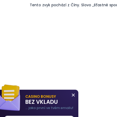
Tento zvyk pochází z Číny. Slovo „šťastné spo
×
CASINO BONUSY
BEZ VKLADU
... jako první ve tvém emailu!