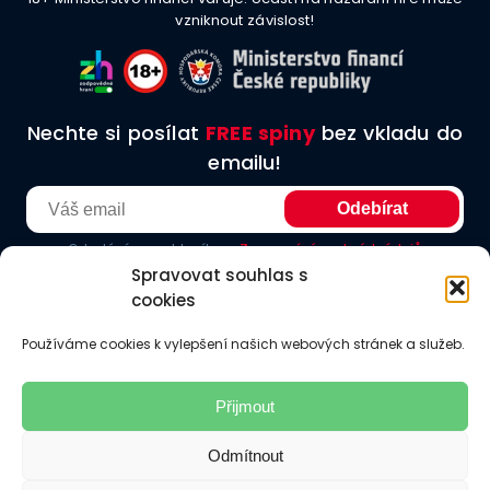
vzniknout závislost!
Nechte si posílat
FREE spiny
bez vkladu do
emailu!
Odesláním souhlasíte se
Zpracování osobních údajů
Spravovat souhlas s
cookies
O nás
Podmínky užití
Etické principy
Redakční zásady
Používáme cookies k vylepšení našich webových stránek a služeb.
Jak hodnotíme
Odkazy
Kontakt
Přijmout
Odmítnout
Provozování hazardních her v České republice upravuje zákon
č.
186/2016 Sb.
Účast je povolena pouze osobám starším 18 let. Tento