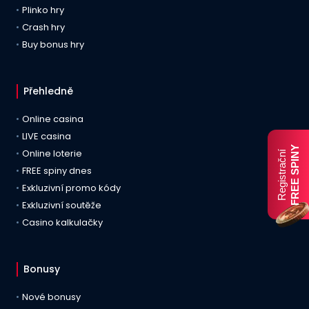
Plinko hry
Crash hry
Buy bonus hry
Přehledně
Online casina
LIVE casina
FREE SPINY
Online loterie
Registrační
FREE spiny dnes
Exkluzivní promo kódy
Exkluzivní soutěže
Casino kalkulačky
Bonusy
Nové bonusy