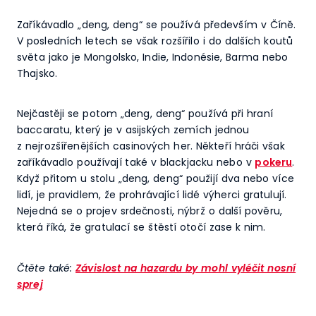
Zaříkávadlo „deng, deng“ se používá především v Číně.
V posledních letech se však rozšířilo i do dalších koutů
světa jako je Mongolsko, Indie, Indonésie, Barma nebo
Thajsko.
Nejčastěji se potom „deng, deng“ používá při hraní
baccaratu, který je v asijských zemích jednou
z nejrozšířenějších casinových her. Někteří hráči však
zaříkávadlo používají také v blackjacku nebo v
pokeru
.
Když přitom u stolu „deng, deng“ použijí dva nebo více
lidí, je pravidlem, že prohrávající lidé výherci gratulují.
Nejedná se o projev srdečnosti, nýbrž o další pověru,
která říká, že gratulací se štěstí otočí zase k nim.
Čtěte také:
Závislost na hazardu by mohl vyléčit nosní
sprej