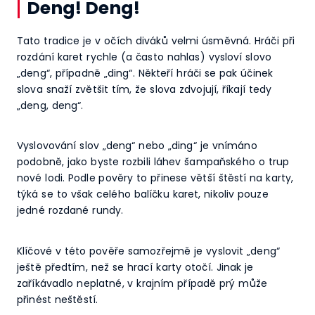
Deng! Deng!
Tato tradice je v očích diváků velmi úsměvná. Hráči při
rozdání karet rychle (a často nahlas) vysloví slovo
„deng“, případně „ding“. Někteří hráči se pak účinek
slova snaží zvětšit tím, že slova zdvojují, říkají tedy
„deng, deng“.
Vyslovování slov „deng“ nebo „ding“ je vnímáno
podobně, jako byste rozbili láhev šampaňského o trup
nové lodi. Podle pověry to přinese větší štěstí na karty,
týká se to však celého balíčku karet, nikoliv pouze
jedné rozdané rundy.
Klíčové v této pověře samozřejmě je vyslovit „deng“
ještě předtím, než se hrací karty otočí. Jinak je
zaříkávadlo neplatné, v krajním případě prý může
přinést neštěstí.