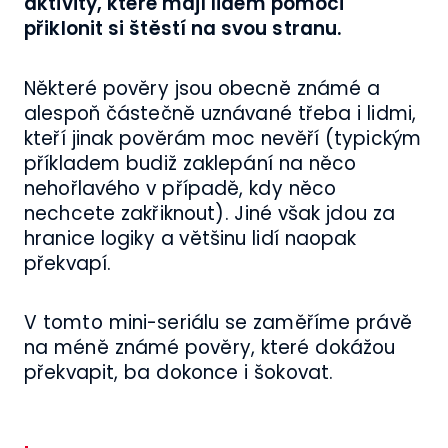
aktivity, které mají lidem pomoci
přiklonit si štěstí na svou stranu.
Některé pověry jsou obecně známé a
alespoň částečně uznávané třeba i lidmi,
kteří jinak pověrám moc nevěří (typickým
příkladem budiž zaklepání na něco
nehořlavého v případě, kdy něco
nechcete zakřiknout). Jiné však jdou za
hranice logiky a většinu lidí naopak
překvapí.
V tomto mini-seriálu se zaměříme právě
na méně známé pověry, které dokážou
překvapit, ba dokonce i šokovat.