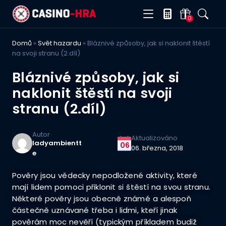
0
Domů
»
Svět hazardu
»
Bláznivé způsoby, jak si naklonit štěstí
na svoji stranu (2.díl)
Bláznivé způsoby, jak si
naklonit štěstí na svoji
stranu (2.díl)
Autor
Aktualizováno
ladyambientt
06
06. března, 2018
e
Pověry jsou vědecky nepodložené aktivity, které
mají lidem pomoci přiklonit si štěstí na svou stranu.
Některé pověry jsou obecně známé a alespoň
částečně uznávané třeba i lidmi, kteří jinak
pověrám moc nevěří (typickým příkladem budiž