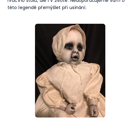
hracího stolu, ale i v životě. Nedoporučujeme vám o
této legendě přemýšlet při usínání.