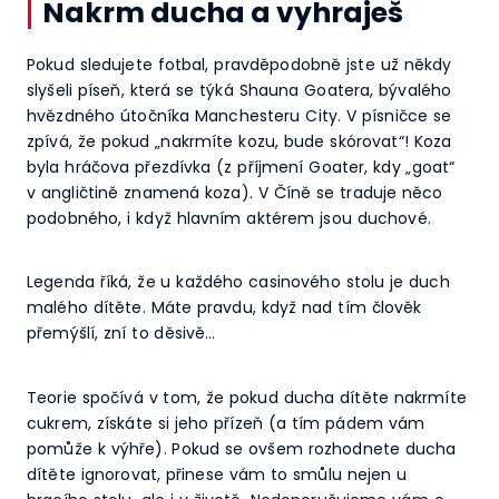
Nakrm ducha a vyhraješ
Pokud sledujete fotbal, pravděpodobně jste už někdy
slyšeli píseň, která se týká Shauna Goatera, bývalého
hvězdného útočníka Manchesteru City. V písničce se
zpívá, že pokud „nakrmíte kozu, bude skórovat“! Koza
byla hráčova přezdívka (z příjmení Goater, kdy „goat“
v angličtině znamená koza). V Číně se traduje něco
podobného, i když hlavním aktérem jsou duchové.
Legenda říká, že u každého casinového stolu je duch
malého dítěte. Máte pravdu, když nad tím člověk
přemýšlí, zní to děsivě…
Teorie spočívá v tom, že pokud ducha dítěte nakrmíte
cukrem, získáte si jeho přízeň (a tím pádem vám
pomůže k výhře). Pokud se ovšem rozhodnete ducha
dítěte ignorovat, přinese vám to smůlu nejen u