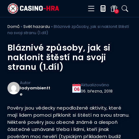
0
Domů
»
Svět hazardu
»
Bláznivé způsoby, jak si naklonit štěstí
na svoji stranu (1.díl)
Bláznivé způsoby, jak si
naklonit štěstí na svoji
stranu (1.díl)
Autor
Aktualizováno
ladyambientt
06
06. března, 2018
e
Pověry jsou vědecky nepodložené aktivity, které
mají lidem pomoci přiklonit si štěstí na svou stranu.
Některé pověry jsou obecně známé a alespoň
částečně uznávané třeba i lidmi, kteří jinak
pověrám moc nevěří (typickým příkladem budiž