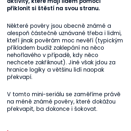
aktivity, které mají lidem pomoci
přiklonit si štěstí na svou stranu.
Některé pověry jsou obecně známé a
alespoň částečně uznávané třeba i lidmi,
kteří jinak pověrám moc nevěří (typickým
příkladem budiž zaklepání na něco
nehořlavého v případě, kdy něco
nechcete zakřiknout). Jiné však jdou za
hranice logiky a většinu lidí naopak
překvapí.
V tomto mini-seriálu se zaměříme právě
na méně známé pověry, které dokážou
překvapit, ba dokonce i šokovat.