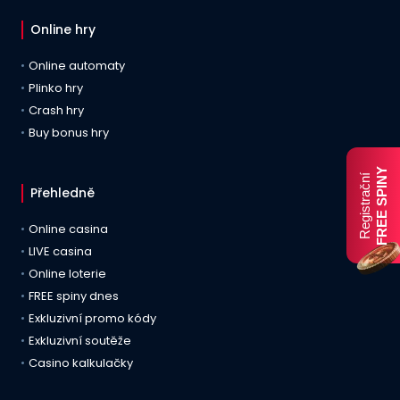
Online hry
Online automaty
Plinko hry
Crash hry
Buy bonus hry
FREE SPINY
Registrační
Přehledně
Online casina
LIVE casina
Online loterie
FREE spiny dnes
Exkluzivní promo kódy
Exkluzivní soutěže
Casino kalkulačky