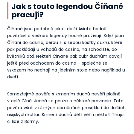
Jak s touto legendou Číňané
pracují?
Číňané jsou podobně jako i další Asiaté hodně
pověrčiví a veškeré legendy hodně prožívají. Když jdou
Číňani do casina, berou si s sebou kostky cukru, které
pak pokládají u vchodů do casina, na schodiště, do
květníků atd. Někteří Číňané pak cukr duchům dávají
ještě před odchodem do casina – společně se
vzkazem ho nechají na jídelním stole nebo například u
dveří.
Samozřejmě pověře s krmením duchů nevěří plošně
v celé Číně. Jedná se pouze o některé provincie. Tato
pověra však v různých obměnách prosákla i do dalších
asijských kultur. Krmení duchů dětí věří i někteří Thajci
či lidé z Barmy.