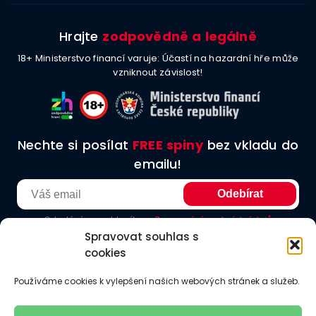
Hrajte
zodpovědně a legálně
18+ Ministerstvo financí varuje: Účastí na hazardní hře může
vzniknout závislost!
Nechte si posílat
FREE spiny
bez vkladu do
emailu!
Odesláním souhlasíte se
Zpracování osobních údajů
Spravovat souhlas s
cookies
O nás
Podmínky užití
Etické principy
Redakční zásady
Používáme cookies k vylepšení našich webových stránek a služeb.
Jak hodnotíme
Odkazy
Kontakt