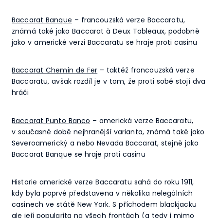
Baccarat Banque
– francouzská verze Baccaratu,
známá také jako Baccarat à Deux Tableaux, podobně
jako v americké verzi Baccaratu se hraje proti casinu
Baccarat Chemin de Fer
– taktéž francouzská verze
Baccaratu, avšak rozdíl je v tom, že proti sobě stojí dva
hráči
Baccarat Punto Banco
– americká verze Baccaratu,
v současné době nejhranější varianta, známá také jako
Severoamerický a nebo Nevada Baccarat, stejně jako
Baccarat Banque se hraje proti casinu
Historie americké verze Baccaratu sahá do roku 1911,
kdy byla poprvé představena v několika nelegálních
casinech ve státě New York. S příchodem blackjacku
ale její popularita na všech frontách (a tedy i mimo