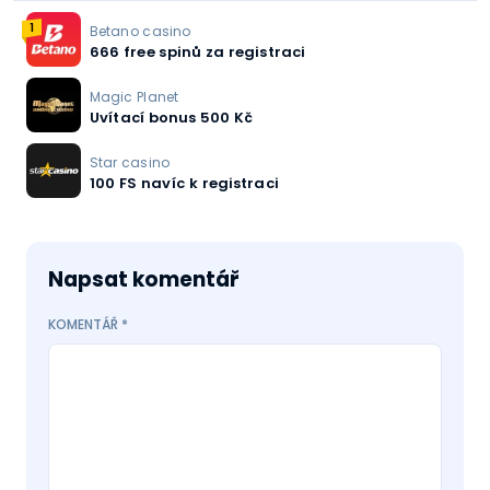
1
Betano casino
666 free spinů za registraci
Magic Planet
Uvítací bonus 500 Kč
Star casino
100 FS navíc k registraci
Napsat komentář
KOMENTÁŘ
*