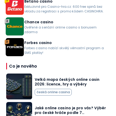
1
Betano casino
Exkluzivně pro Casino-hra.cz: 600 free spinů bez
vkladu za registraci s promo kódem CASINOHRA.
2
Chance casino
Ověřené a seriózní online casino s bonusem
zdarma
3
Forbes casino
Forbes casino nabízí skvělý věrnostní program a
SMS platby!
Co je nového
Velká mapa českých online casin
2026: licence, hry a výběry
česká online casina
Jaké online casino je pro vás? Výběr
pro české hráče podle 7…