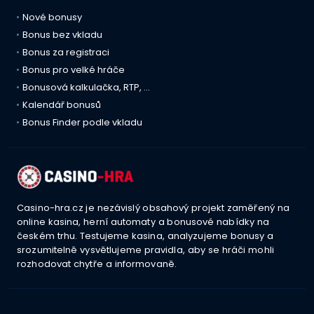
Nové bonusy
Bonus bez vkladu
Bonus za registraci
Bonus pro velké hráče
Bonusová kalkulačka, RTP, …
Kalendář bonusů
Bonus Finder podle vkladu
Casino-hra.cz je nezávislý obsahový projekt zaměřený na
online kasina, herní automaty a bonusové nabídky na
českém trhu. Testujeme kasina, analyzujeme bonusy a
srozumitelně vysvětlujeme pravidla, aby se hráči mohli
rozhodovat chytře a informovaně.