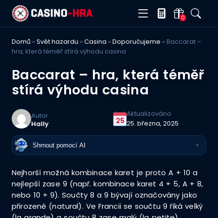
0
Domů
»
Svět hazardu
»
Casina
»
Doporučujeme
»
Baccarat –
hra, která téměř stírá výhodu casina
Baccarat – hra, která téměř
stírá výhodu casina
Aktualizováno
Autor
25
25. března, 2025
Hally
Shrnout pomocí AI
▼
Nejhorší možná kombinace karet je proto A + 10 a
nejlepší zase 9 (např. kombinace karet 4 + 5, A + 8,
nebo 10 + 9). Součty 8 a 9 bývají označovány jako
přirozené (natural). Ve Francii se součtu 9 říká velký
(la grande) a součtu 8 zase malý (la petite).