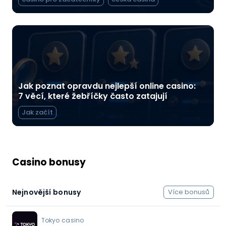
Jak poznat opravdu nejlepší online casino:
7 věcí, které žebříčky často zatajují
Jak začít
Casino bonusy
Nejnovější bonusy
Více bonusů
Tokyo casino