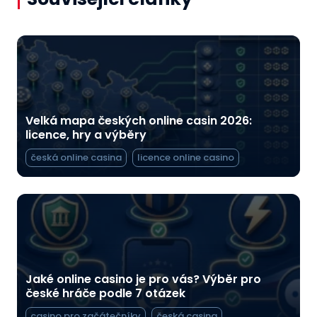
Velká mapa českých online casin 2026:
licence, hry a výběry
česká online casina
licence online casino
Jaké online casino je pro vás? Výběr pro
české hráče podle 7 otázek
casino pro začátečníky
česká casina