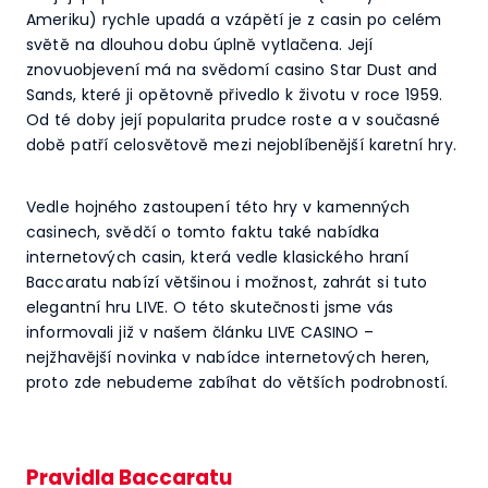
Ameriku) rychle upadá a vzápětí je z casin po celém
světě na dlouhou dobu úplně vytlačena. Její
znovuobjevení má na svědomí casino Star Dust and
Sands, které ji opětovně přivedlo k životu v roce 1959.
Od té doby její popularita prudce roste a v současné
době patří celosvětově mezi nejoblíbenější karetní hry.
Vedle hojného zastoupení této hry v kamenných
casinech, svědčí o tomto faktu také nabídka
internetových casin, která vedle klasického hraní
Baccaratu nabízí většinou i možnost, zahrát si tuto
elegantní hru LIVE. O této skutečnosti jsme vás
informovali již v našem článku LIVE CASINO –
nejžhavější novinka v nabídce internetových heren,
proto zde nebudeme zabíhat do větších podrobností.
Pravidla Baccaratu