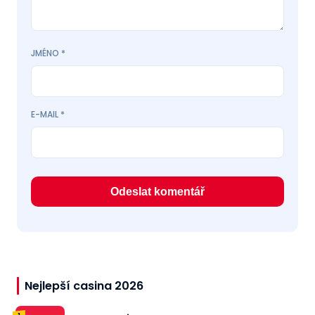
JMÉNO
*
E-MAIL
*
Nejlepší casina 2026