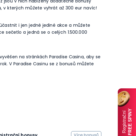
ikož jsou v nich nabízeny dodatečné bonusy
ku, v kterých můžete vyhrát až 300 eur navíc!
častnit i jen jedné jediné akce a můžete
e sečetlo a jedná se o celých 1.500.000
 vyvěšen na stránkách Paradise Casina, aby se
ý rok. V Paradise Casinu se z bonusů můžete
FREE SPINY
Registrační
gistrační bonusy
Více bonusů