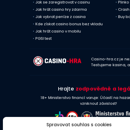
Jak se zaregistrovat v casinu
Plinko
Jak hrát casino hry zdarma
Crash
Jak vybrat peníze z casina
Buy b
Kde získat casino bonus bez vkladu
Jak hrát casino v mobilu
PGSI test
Casino-hra.cz je ne
Testujeme kasina, a
Hrajte
zodpovědně a legá
18+ Ministerstvo financí varuje: Účastí na haz
vzniknout závislost!
Spravovat souhlas s cookies