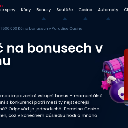
ee spiny
Kódy
Bonusy
Soutěže
Casina
Automaty
Č
 1.500.000 Kč na bonusech v Paradise Casinu
Kč na bonusech v
nu
vna moc impozantní vstupní bonus – momentálně
í s konkurencí patří mezi ty nejštědřejší
ožné? Odpověď je jednoduchá. Paradise Casino
den, což v konečném důsledku hodí o mnoho