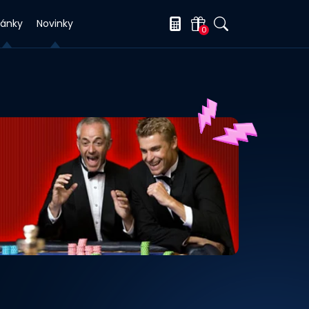
lánky
Novinky
0