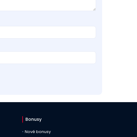
Bonusy
Nové bonusy