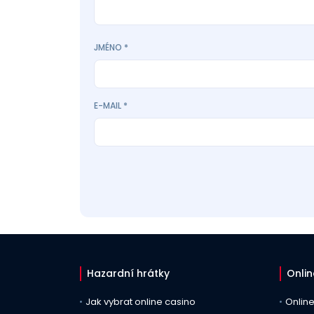
JMÉNO
*
E-MAIL
*
Hazardní hrátky
Onlin
Jak vybrat online casino
Onlin