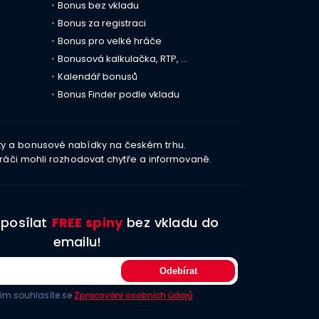
Bonus bez vkladu
Bonus za registraci
Bonus pro velké hráče
Bonusová kalkulačka, RTP, …
Kalendář bonusů
Bonus Finder podle vkladu
aty a bonusové nabídky na českém trhu.
ráči mohli rozhodovat chytře a informovaně.
 posílat
FREE spiny
bez vkladu do
emailu!
ím souhlasíte se
Zpracování osobních údajů