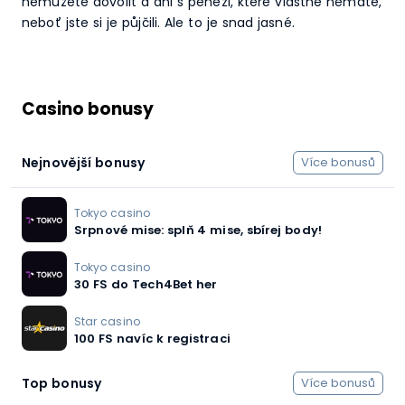
nemůžete dovolit a ani s penězi, které vlastně nemáte,
neboť jste si je půjčili. Ale to je snad jasné.
Casino bonusy
Nejnovější bonusy
Více bonusů
Tokyo casino
Srpnové mise: splň 4 mise, sbírej body!
Tokyo casino
30 FS do Tech4Bet her
Star casino
100 FS navíc k registraci
Top bonusy
Více bonusů