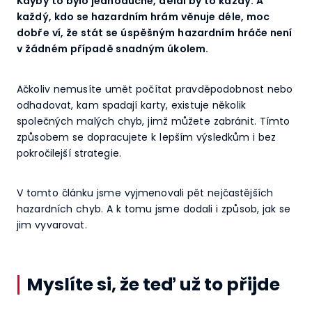
Kdyby to bylo jednoduché, dělal by to každý. A
každý, kdo se hazardním hrám věnuje déle, moc
dobře ví, že stát se úspěšným hazardním hráče není
v žádném případě snadným úkolem.
Ačkoliv nemusíte umět počítat pravděpodobnost nebo
odhadovat, kam spadají karty, existuje několik
společných malých chyb, jimž můžete zabránit. Tímto
způsobem se dopracujete k lepším výsledkům i bez
pokročilejší strategie.
V tomto článku jsme vyjmenovali pět nejčastějších
hazardních chyb. A k tomu jsme dodali i způsob, jak se
jim vyvarovat.
Myslíte si, že teď už to přijde