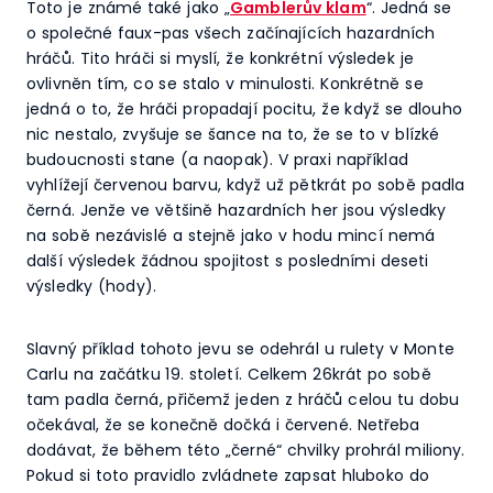
Toto je známé také jako „
Gamblerův klam
“. Jedná se
o společné faux-pas všech začínajících hazardních
hráčů. Tito hráči si myslí, že konkrétní výsledek je
ovlivněn tím, co se stalo v minulosti. Konkrétně se
jedná o to, že hráči propadají pocitu, že když se dlouho
nic nestalo, zvyšuje se šance na to, že se to v blízké
budoucnosti stane (a naopak). V praxi například
vyhlížejí červenou barvu, když už pětkrát po sobě padla
černá. Jenže ve většině hazardních her jsou výsledky
na sobě nezávislé a stejně jako v hodu mincí nemá
další výsledek žádnou spojitost s posledními deseti
výsledky (hody).
Slavný příklad tohoto jevu se odehrál u rulety v Monte
Carlu na začátku 19. století. Celkem 26krát po sobě
tam padla černá, přičemž jeden z hráčů celou tu dobu
očekával, že se konečně dočká i červené. Netřeba
dodávat, že během této „černé“ chvilky prohrál miliony.
Pokud si toto pravidlo zvládnete zapsat hluboko do