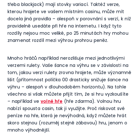
třeba blackjack) mají stovky variací. Taktéž verze,
kterou hrajete ve vašem místním casinu, může mít
docela jiná pravidla – alespoň v porovnání s verzí, k níž
pravidelně usedáte při hře na internetu. I když tyto
rozdíly nejsou moc veliké, po 25 minutách hry mohou
znamenat rozdíl mezi výhrou prohrou peněz.
Mnoho hráčů například nerozlišuje mezi jednotlivými
verzemi rulety. Vaše šance na výhru se v závislosti na
tom, jakou verzi rulety zrovna hrajete, může významně
lišit (přítomnost políčka 00 drasticky snižuje šance na
výhru – alespoň v dlouhodobém horizontu). Na tohle
všechno si však můžete přijít tím, že si hru vyzkoušíte
– například ve
volné hře
(hře zdarma). Volnou hru
nabízí spousta casin, tak ji využijte. Proč riskovat své
peníze na hře, která je nevýhodná, když můžete hrát
skoro stejnou (rozuměj stejně zábavou) hru, jenom o
mnoho výhodnější.