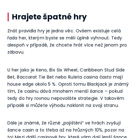
Hrajete špatné hry
Znát pravidla hry je jedna věc. Ovšem existuje celá
řada her, kterým byste se měli úplně vyhnout. Tedy
alespoň v případě, že chcete hrát více než jenom pro
zábavu.
U her jako je Keno, Bix Six Wheel, Caribbean Stud Side
Bet, Baccarat Tie Bet nebo Ruleta casina často mají
house edge okolo 5 %. Oproti tomu Blackjack je známý
tím, že casinu dává mnohem menší šance – pokud
tedy do hry rovnou nepovoláte strategie. V takovém
případě si můžete výhodu naklonit na svoji stranu.
Dále je známé, že různé „pojištění“ ve hrách zvyšují
šance casin a to třeba až na hrůzných 10%, pozor na
to! Mezi další casinové hry, které vám dají lepší šance,