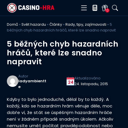
0
Domů
»
Svět hazardu
»
Články
»
Rady, tipy, zajímavosti
»
5
běžných chyb hazardních hráčů, které lze snadno napravit
5 běžných chyb hazardních
hráčů, které lze snadno
napravit
Autor
Aktualizováno
ladyambientt
24
24. listopadu, 2015
e
Kdyby to bylo jednoduché, dělal by to každý. A
každý, kdo se hazardním hrám věnuje déle, moc
dobře ví, že stát se úspěšným hazardním hráče
není v žádném případě snadným úkolem. Ačkoliv
nemusíte umět počítat pravděpodobnost nebo