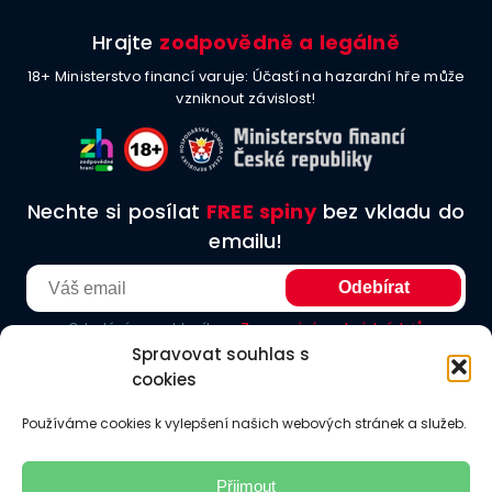
Hrajte
zodpovědně a legálně
18+ Ministerstvo financí varuje: Účastí na hazardní hře může
vzniknout závislost!
Nechte si posílat
FREE spiny
bez vkladu do
emailu!
Odesláním souhlasíte se
Zpracování osobních údajů
Spravovat souhlas s
cookies
O nás
Podmínky užití
Etické principy
Redakční zásady
Používáme cookies k vylepšení našich webových stránek a služeb.
Jak hodnotíme
Odkazy
Kontakt
Přijmout