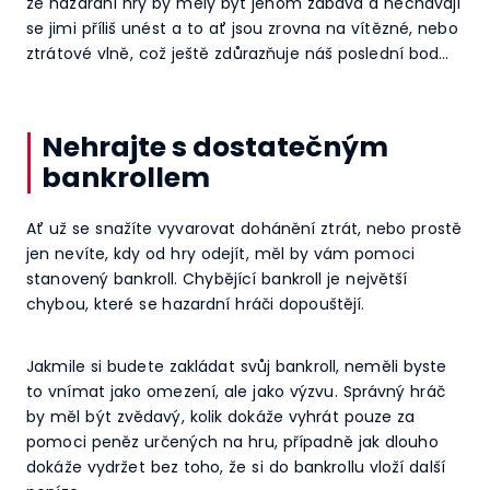
že hazardní hry by měly být jenom zábava a nechávají
se jimi příliš unést a to ať jsou zrovna na vítězné, nebo
ztrátové vlně, což ještě zdůrazňuje náš poslední bod…
Nehrajte s dostatečným
bankrollem
Ať už se snažíte vyvarovat dohánění ztrát, nebo prostě
jen nevíte, kdy od hry odejít, měl by vám pomoci
stanovený bankroll. Chybějící bankroll je největší
chybou, které se hazardní hráči dopouštějí.
Jakmile si budete zakládat svůj bankroll, neměli byste
to vnímat jako omezení, ale jako výzvu. Správný hráč
by měl být zvědavý, kolik dokáže vyhrát pouze za
pomoci peněz určených na hru, případně jak dlouho
dokáže vydržet bez toho, že si do bankrollu vloží další