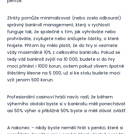
peníze.
Ztráty pomůže minimalizovat (nebo zcela odbourat)
správný bankroll management, který v rychlosti
funguje tak, že společně s tím, jak vyhráváte nebo
prohráváte, zvyšujete nebo snižujete částky, o které
hrajete. Přitom by mělo platit, že do hry si vezmete
vždy maximálně 10% z celkového bankrollu. Pokud se
tedy váš bankroll zvýší na 10 000, budete si do hry
moci přinést i 1000 korun, ovšem pokud vlivem špatné
štěstěny klesne na 5 000, už si ke stolu budete moci
vzít jenom 500 korun.
Profesionální casinoví hráči navíc radí, že během
výherního období byste si v bankrollu měli ponechávat
asi 50% výher a přibližně 50% byste si měli dávat zvlášť.
A nakonec – nikdy byste neměli hrát s penězi, které si