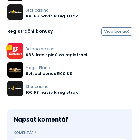
Star casino
100 FS navíc k registraci
Registrační bonusy
Více bonusů
1
Betano casino
666 free spinů za registraci
Magic Planet
Uvítací bonus 500 Kč
Star casino
100 FS navíc k registraci
Napsat komentář
KOMENTÁŘ
*