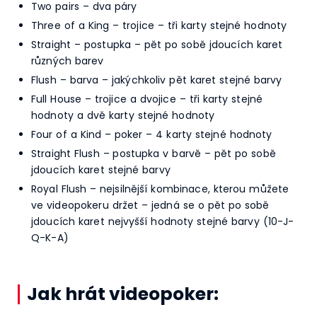
Two pairs – dva páry
Three of a King – trojice – tři karty stejné hodnoty
Straight – postupka – pět po sobě jdoucích karet
různých barev
Flush – barva – jakýchkoliv pět karet stejné barvy
Full House – trojice a dvojice – tři karty stejné
hodnoty a dvě karty stejné hodnoty
Four of a Kind – poker – 4 karty stejné hodnoty
Straight Flush – postupka v barvě – pět po sobě
jdoucích karet stejné barvy
Royal Flush – nejsilnější kombinace, kterou můžete
ve videopokeru držet – jedná se o pět po sobě
jdoucích karet nejvyšší hodnoty stejné barvy (10-J-
Q-K-A)
Jak hrát videopoker: