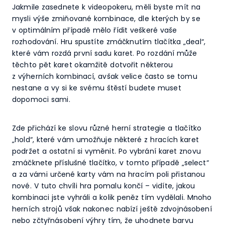
Jakmile zasednete k videopokeru, měli byste mít na
mysli výše zmiňované kombinace, dle kterých by se
v optimálním případě mělo řídit veškeré vaše
rozhodování. Hru spustíte zmáčknutím tlačítka „deal“,
které vám rozdá první sadu karet. Po rozdání může
těchto pět karet okamžitě dotvořit některou
z výherních kombinací, avšak velice často se tomu
nestane a vy si ke svému štěstí budete muset
dopomoci sami.
Zde přichází ke slovu různé herní strategie a tlačítko
„hold“, které vám umožňuje některé z hracích karet
podržet a ostatní si vyměnit. Po vybrání karet znovu
zmáčknete příslušné tlačítko, v tomto případě „select“
a za vámi určené karty vám na hracím poli přistanou
nové. V tuto chvíli hra pomalu končí – vidíte, jakou
kombinaci jste vyhráli a kolik peněz tím vydělali. Mnoho
herních strojů však nakonec nabízí ještě zdvojnásobení
nebo zčtyřnásobení výhry tím, že uhodnete barvu