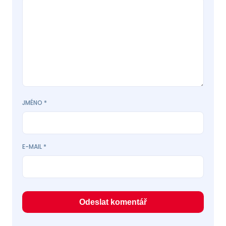
JMÉNO
*
E-MAIL
*