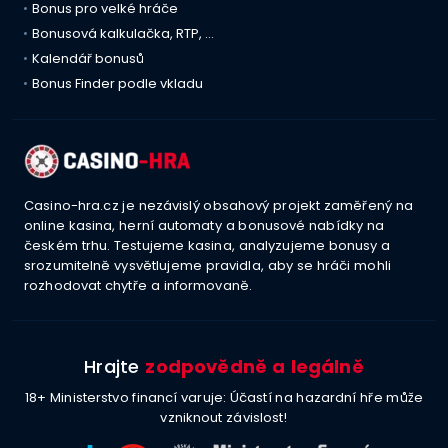
Bonus pro velké hráče
Bonusová kalkulačka, RTP, …
Kalendář bonusů
Bonus Finder podle vkladu
Casino-hra.cz je nezávislý obsahový projekt zaměřený na
online kasina, herní automaty a bonusové nabídky na
českém trhu. Testujeme kasina, analyzujeme bonusy a
srozumitelně vysvětlujeme pravidla, aby se hráči mohli
rozhodovat chytře a informovaně.
Hrajte
zodpovědně a legálně
18+ Ministerstvo financí varuje: Účastí na hazardní hře může
vzniknout závislost!