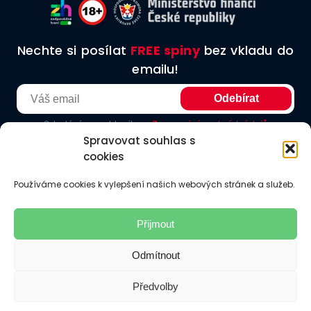
Nechte si posílat
FREE spiny
bez vkladu do
emailu!
Odesláním souhlasíte se
Zpracování osobních údajů
Spravovat souhlas s
cookies
O nás
Podmínky užití
Etické principy
Redakční zásady
Používáme cookies k vylepšení našich webových stránek a služeb.
Jak hodnotíme
Odkazy
Kontakt
Přijmout
Odmítnout
Provozování hazardních her v České republice upravuje zákon
č.
186/2016 Sb.
Účast je povolena pouze osobám starším 18 let. Tento
Předvolby
web obsahuje affiliate odkazy, za registrace či vklady přes ně můžeme
získat provizi, která však neovlivňuje naše
hodnocení ani recenze
.