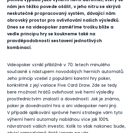
nám jen těžko povede ošálit, v jeho nitru se skrývá
neskutečně propracovaný systém, dávající nám
obrovský prostor pro ovlivňování našich výsledků.
Dnes se na videopoker zaměříme trošku blíže a
vedle principu hry se koukneme také na
pravděpodobnosti sestavení jednotlivých
kombinací.
Videopoker vznikl přibližně v 70. letech minulého
současně s nástupem novodobých herních automatů.
Jeho princip vzešel z populární karetní hry poker,
konkrétně z její variace Five Card Draw. Zde se tedy
bere možnost hráčů ovlivňovat své herní výsledky
prostřednictvím znalostí a dovedností. Jak je známo,
poker je dovednostní hra a ani videopoker není jiný.
V případě aplikování správné herní strategie vám tyto
výherní herní automaty nabídnou více jak 100%
návratnosti vašich investic. Kolik to však nakonec bude,
závisí samozřejmě čistě jenom na vás.