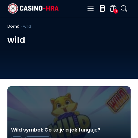
0
Domů
»
wild
wild
Wild symbol: Co to je a jak funguje?