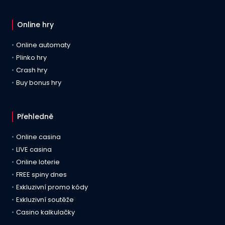
Online hry
Online automaty
Plinko hry
Crash hry
Buy bonus hry
Přehledně
Online casina
LIVE casina
Online loterie
FREE spiny dnes
Exkluzivní promo kódy
Exkluzivní soutěže
Casino kalkulačky