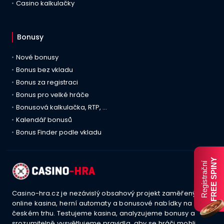
Casino kalkulačky
Bonusy
Nové bonusy
Bonus bez vkladu
Bonus za registraci
Bonus pro velké hráče
Bonusová kalkulačka, RTP, …
Kalendář bonusů
Bonus Finder podle vkladu
FREE SPINY
Registrační
Casino-hra.cz je nezávislý obsahový projekt zaměřený na
online kasina, herní automaty a bonusové nabídky na
českém trhu. Testujeme kasina, analyzujeme bonusy a
srozumitelně vysvětlujeme pravidla, aby se hráči mohli