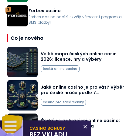
3
Forbes casino
Forbes casino nabízí skvělý věrnostní program a
SMS platby!
Co je nového
Velká mapa českých online casin
2026: licence, hry a výběry
česká online casina
Jaké online casino je pro vás? Výběr
pro české hráče podle 7…
casino pro začátečníky
České vs. zahraniční online casino:
×
licence, bonusy a rizika
CASINO BONUSY
BEZ VKLADU
bezpečné casino