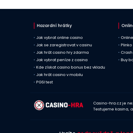
Hazardní hrátky
Onlin
Jak vybrat online casino
Onlin
Jak se zaregistrovat v casinu
Plinko
Jak hrát casino hry zdarma
Crash
Jak vybrat peníze z casina
Buy b
Kde získat casino bonus bez vkladu
Jak hrát casino v mobilu
PGSI test
Casino-hra.cz je ne
Testujeme kasina, a