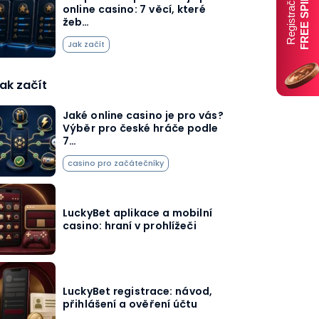
FREE SPINY
Registrační
online casino: 7 věcí, které
žeb…
Jak začít
ak začít
Jaké online casino je pro vás?
Výběr pro české hráče podle
7…
casino pro začátečníky
LuckyBet aplikace a mobilní
casino: hraní v prohlížeči
LuckyBet registrace: návod,
přihlášení a ověření účtu