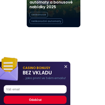
automaty a bonusové
nabídky 2025
Velikonoce
Velikonoční automaty
×
CASINO BONUSY
BEZ VKLADU
... jako první ve tvém emailu!