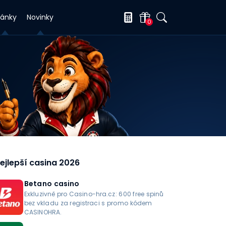
lánky
Novinky
0
ejlepší casina 2026
Betano casino
Exkluzivně pro Casino-hra.cz: 600 free spinů
bez vkladu za registraci s promo kódem
CASINOHRA.