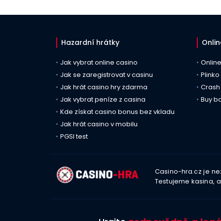
Hazardní hrátky
Onlin
Jak vybrat online casino
Onlin
Jak se zaregistrovat v casinu
Plinko
Jak hrát casino hry zdarma
Crash
Jak vybrat peníze z casina
Buy b
Kde získat casino bonus bez vkladu
Jak hrát casino v mobilu
PGSI test
Casino-hra.cz je ne
Testujeme kasina, a