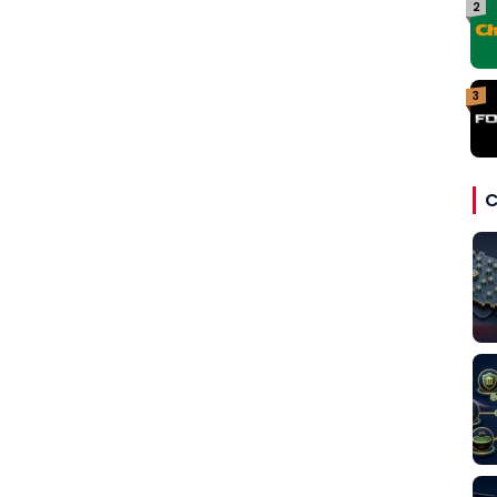
2
3
C