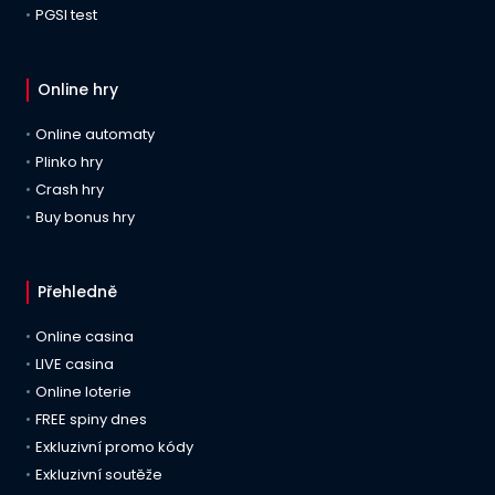
PGSI test
Online hry
Online automaty
Plinko hry
Crash hry
Buy bonus hry
Přehledně
Online casina
LIVE casina
Online loterie
FREE spiny dnes
Exkluzivní promo kódy
Exkluzivní soutěže