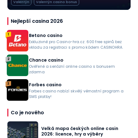
Valentýn
Valentýn casino bonus
Nejlepší casina 2026
1
Betano casino
Exkluzivně pro Casino-hra.cz: 600 free spinů bez
vkladu za registraci s promo kódem CASINOHRA.
2
Chance casino
Ověřené a seriózní online casino s bonusem
zdarma
3
Forbes casino
Forbes casino nabízí skvělý věrnostní program a
SMS platby!
Co je nového
Velká mapa českých online casin
2026: licence, hry a výběry