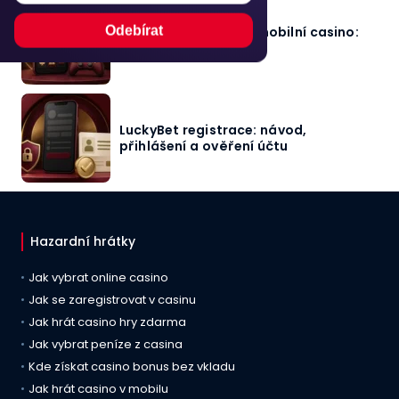
LuckyBet aplikace a mobilní casino:
hraní v prohlížeči
LuckyBet registrace: návod,
přihlášení a ověření účtu
Hazardní hrátky
Jak vybrat online casino
Jak se zaregistrovat v casinu
Jak hrát casino hry zdarma
Jak vybrat peníze z casina
Kde získat casino bonus bez vkladu
Jak hrát casino v mobilu