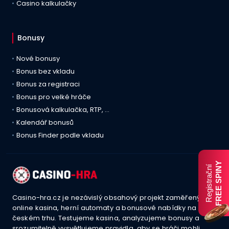
Casino kalkulačky
Bonusy
Nové bonusy
Bonus bez vkladu
Bonus za registraci
Bonus pro velké hráče
Bonusová kalkulačka, RTP, …
Kalendář bonusů
Bonus Finder podle vkladu
FREE SPINY
Registrační
Casino-hra.cz je nezávislý obsahový projekt zaměřený na
online kasina, herní automaty a bonusové nabídky na
českém trhu. Testujeme kasina, analyzujeme bonusy a
srozumitelně vysvětlujeme pravidla, aby se hráči mohli