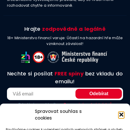
rozhodovat chytře a informovaně.
Hrajte
zodpovědně a legálně
18+ Ministerstvo financí varuje: Účastí na hazardní hře může
vzniknout závislost!
Nechte si posílat
FREE spiny
bez vkladu do
emailu!
Odesláním souhlasíte se
Zpracování osobních údajů
Spravovat souhlas s
cookies
O nás
Podmínky užití
Etické principy
Redakční zásady
Používáme cookies k vylepšení našich webových stránek a služeb.