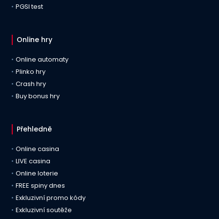
PGSI test
Online hry
Online automaty
Plinko hry
Crash hry
Buy bonus hry
Přehledně
Online casina
LIVE casina
Online loterie
FREE spiny dnes
Exkluzivní promo kódy
Exkluzivní soutěže